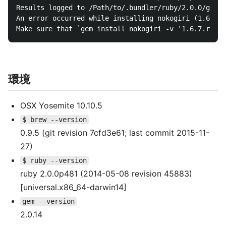
Results logged to /Path/to/.bundler/ruby/2.0.0/gems/
An error occurred while installing nokogiri (1.6.7.r
環境
OSX Yosemite 10.10.5
$ brew --version
0.9.5 (git revision 7cfd3e61; last commit 2015-11-
27)
$ ruby --version
ruby 2.0.0p481 (2014-05-08 revision 45883)
[universal.x86_64-darwin14]
gem --version
2.0.14