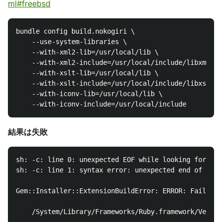
ml#freebsd
bundle config build.nokogiri \

    --use-system-libraries \

    --with-xml2-lib=/usr/local/lib \

    --with-xml2-include=/usr/local/include/libxml2/l
    --with-xslt-lib=/usr/local/lib \

    --with-xslt-include=/usr/local/include/libxslt \

    --with-iconv-lib=/usr/local/lib \

結果は失敗
sh: -c: line 0: unexpected EOF while looking for mat
sh: -c: line 1: syntax error: unexpected end of file

Gem::Installer::ExtensionBuildError: ERROR: Failed t
    /System/Library/Frameworks/Ruby.framework/Versio