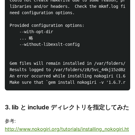
Could not create Makefile due to some reason, probab
libraries and/or headers.  Check the mkmf.log file f
need configuration options.

Provided configuration options:

	--with-opt-dir

	... 略

	--without-libexslt-config

Gem files will remain installed in /var/folders/z8/5
Results logged to /var/folders/z8/5vc_44kj15zd8zdsrb
An error occurred while installing nokogiri (1.6.7.r
3. lib と include ディレクトリを指定してみた
参考:
http://www.nokogiri.org/tutorials/installing_nokogiri.ht