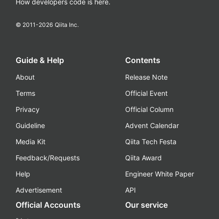
How developers code is here.
© 2011-
2026
Qiita Inc.
Guide & Help
Contents
About
Release Note
Terms
Official Event
Privacy
Official Column
Guideline
Advent Calendar
Media Kit
Qiita Tech Festa
Feedback/Requests
Qiita Award
Help
Engineer White Paper
Advertisement
API
Official Accounts
Our service