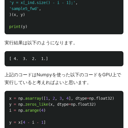
'
y = x[_ind.size() - i - 1];
'
,
'
sample5_fwd
'
,
)(
x
,
y
)
print
(
y
)
実行結果は以下のようになります。
上記のコードはNumpyを使った以下のコードをGPU上で
実行していると考えればよいと思います。
x
=
np
.
asarray
([
1
,
2
,
3
,
4
],
dtype
=
np
.
float32
)
y
=
np
.
zeros_like
(
x
,
dtype
=
np
.
float32
)
i
=
np
.
arange
(
4
)
y
=
x
[
4
-
i
-
1
]