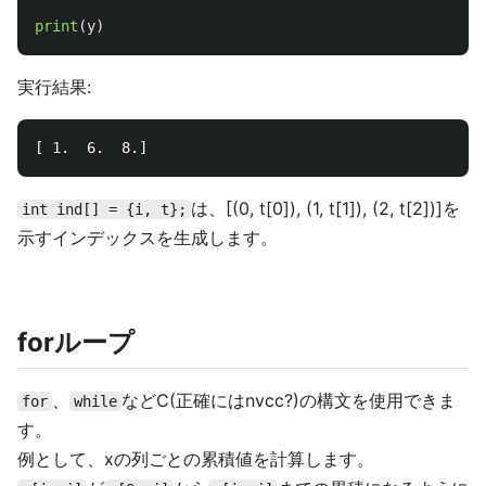
print
(
y
)
実行結果:
は、[(0, t[0]), (1, t[1]), (2, t[2])]を
int ind[] = {i, t};
示すインデックスを生成します。
forループ
、
などC(正確にはnvcc?)の構文を使用できま
for
while
す。
例として、xの列ごとの累積値を計算します。