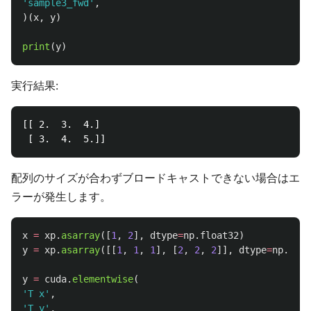
'
sample3_fwd
'
,
)(
x
,
y
)
print
(
y
)
実行結果:
[[ 2.  3.  4.]

配列のサイズが合わずブロードキャストできない場合はエ
ラーが発生します。
x
=
xp
.
asarray
([
1
,
2
],
dtype
=
np
.
float32
)
y
=
xp
.
asarray
([[
1
,
1
,
1
],
[
2
,
2
,
2
]],
dtype
=
np
.
floa
y
=
cuda
.
elementwise
(
'
T x
'
,
'
T y
'
,