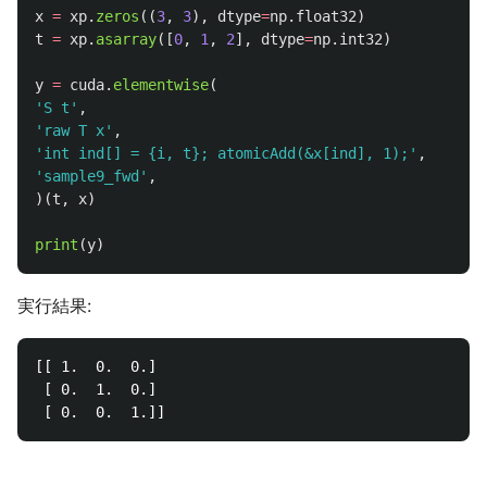
x
=
xp
.
zeros
((
3
,
3
),
dtype
=
np
.
float32
)
t
=
xp
.
asarray
([
0
,
1
,
2
],
dtype
=
np
.
int32
)
y
=
cuda
.
elementwise
(
'
S t
'
,
'
raw T x
'
,
'
int ind[] = {i, t}; atomicAdd(&x[ind], 1);
'
,
'
sample9_fwd
'
,
)(
t
,
x
)
print
(
y
)
実行結果:
[[ 1.  0.  0.]

 [ 0.  1.  0.]
