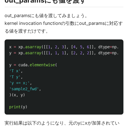
out_paramsにも値を渡す
out_paramsにも値を渡してみましょう。
kernel invocation functionの引数にout_paramsに対応す
る値を渡すだけです。
x
=
xp
.
asarray
([[
1
,
2
,
3
],
[
4
,
5
,
6
]],
dtype
=
np
.
floa
y
=
xp
.
asarray
([[
1
,
1
,
1
],
[
2
,
2
,
2
]],
dtype
=
np
.
floa
y
=
cuda
.
elementwise
(
'
T x
'
,
'
T y
'
,
'
y += x;
'
,
'
sample2_fwd
'
,
)(
x
,
y
)
print
(
y
)
実行結果は以下のようになり、元のyにxが加算されてい