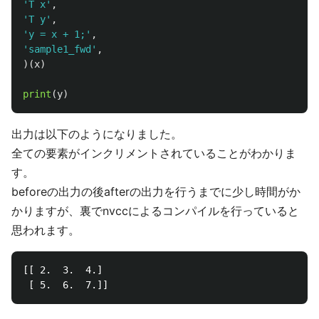
'
T x
'
,
'
T y
'
,
'
y = x + 1;
'
,
'
sample1_fwd
'
,
)(
x
)
print
(
y
)
出力は以下のようになりました。
全ての要素がインクリメントされていることがわかりま
す。
beforeの出力の後afterの出力を行うまでに少し時間がか
かりますが、裏でnvccによるコンパイルを行っていると
思われます。
[[ 2.  3.  4.]
