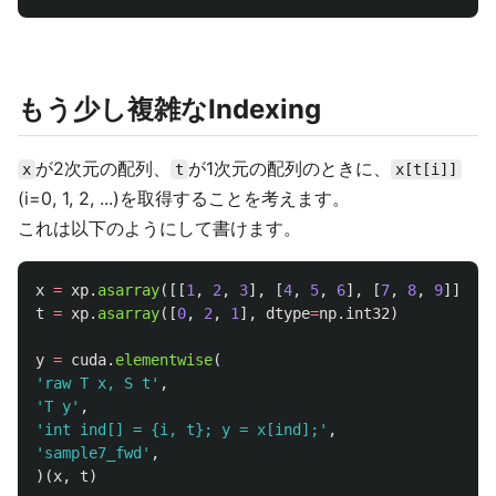
もう少し複雑なIndexing
が2次元の配列、
が1次元の配列のときに、
x
t
x[t[i]]
(i=0, 1, 2, ...)を取得することを考えます。
これは以下のようにして書けます。
x
=
xp
.
asarray
([[
1
,
2
,
3
],
[
4
,
5
,
6
],
[
7
,
8
,
9
]],
dt
t
=
xp
.
asarray
([
0
,
2
,
1
],
dtype
=
np
.
int32
)
y
=
cuda
.
elementwise
(
'
raw T x, S t
'
,
'
T y
'
,
'
int ind[] = {i, t}; y = x[ind];
'
,
'
sample7_fwd
'
,
)(
x
,
t
)