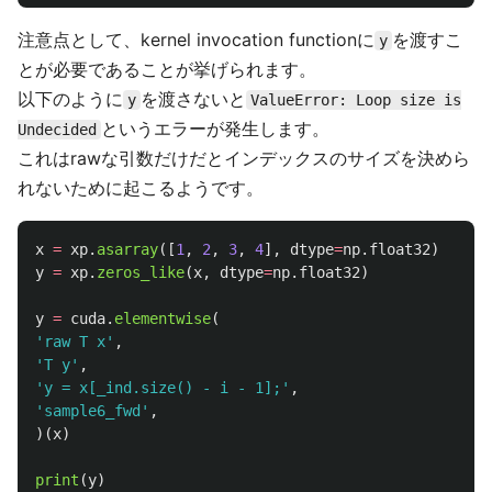
注意点として、kernel invocation functionに
を渡すこ
y
とが必要であることが挙げられます。
以下のように
を渡さないと
y
ValueError: Loop size is
というエラーが発生します。
Undecided
これはrawな引数だけだとインデックスのサイズを決めら
れないために起こるようです。
x
=
xp
.
asarray
([
1
,
2
,
3
,
4
],
dtype
=
np
.
float32
)
y
=
xp
.
zeros_like
(
x
,
dtype
=
np
.
float32
)
y
=
cuda
.
elementwise
(
'
raw T x
'
,
'
T y
'
,
'
y = x[_ind.size() - i - 1];
'
,
'
sample6_fwd
'
,
)(
x
)
print
(
y
)