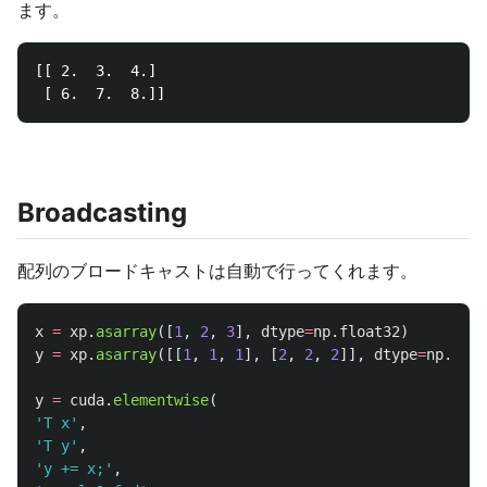
ます。
[[ 2.  3.  4.]

Broadcasting
配列のブロードキャストは自動で行ってくれます。
x
=
xp
.
asarray
([
1
,
2
,
3
],
dtype
=
np
.
float32
)
y
=
xp
.
asarray
([[
1
,
1
,
1
],
[
2
,
2
,
2
]],
dtype
=
np
.
floa
y
=
cuda
.
elementwise
(
'
T x
'
,
'
T y
'
,
'
y += x;
'
,