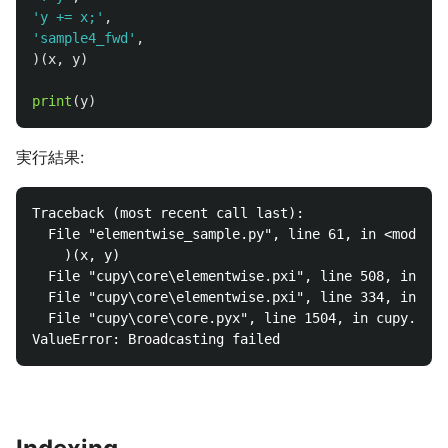
'
y += x;
'
,
'
sample4_fwd
'
,
)(
x
,
y
)
print
(
y
)
実行結果:
Traceback (most recent call last):

  File "elementwise_sample.py", line 61, in <module>

    )(x, y)

  File "cupy\core\elementwise.pxi", line 508, in cup
  File "cupy\core\elementwise.pxi", line 334, in cup
  File "cupy\core\core.pyx", line 1504, in cupy.core