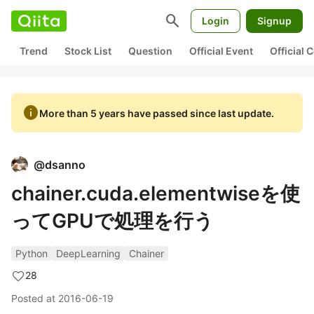
search
Login
Signup
Trend
Stock List
Question
Official Event
Official
info
More than 5 years have passed since last update.
@
dsanno
chainer.cuda.elementwiseを使
ってGPUで処理を行う
Python
DeepLearning
Chainer
28
Posted at
2016-06-19