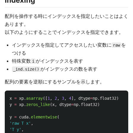
Indexing
配列を操作する時にインデックスを指定したいことはよく
あります。
以下のようにすることでインデックスを指定できます。
インデックスを指定してアクセスしたい変数に
を
raw
つける
特殊変数
がインデックスを表す
i
がインデックスの数を表す
_ind.size()
配列の要素を逆順にするサンプルを示します。
x
=
xp
.
asarray
([
1
,
2
,
3
,
4
],
dtype
=
np
.
float32
)
y
=
xp
.
zeros_like
(
x
,
dtype
=
np
.
float32
)
y
=
cuda
.
elementwise
(
'
raw T x
'
,
'
T y
'
,