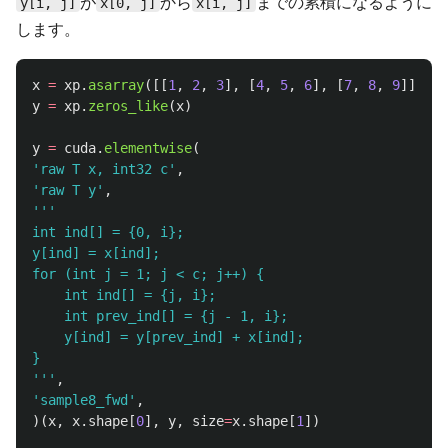
が
から
までの累積になるように
y[i, j]
x[0, j]
x[i, j]
します。
x
=
xp
.
asarray
([[
1
,
2
,
3
],
[
4
,
5
,
6
],
[
7
,
8
,
9
]],
dt
y
=
xp
.
zeros_like
(
x
)
y
=
cuda
.
elementwise
(
'
raw T x, int32 c
'
,
'
raw T y
'
,
'''
int ind[] = {0, i};

y[ind] = x[ind];

for (int j = 1; j < c; j++) {

    int ind[] = {j, i};

    int prev_ind[] = {j - 1, i};

    y[ind] = y[prev_ind] + x[ind];

'''
,
'
sample8_fwd
'
,
)(
x
,
x
.
shape
[
0
],
y
,
size
=
x
.
shape
[
1
])