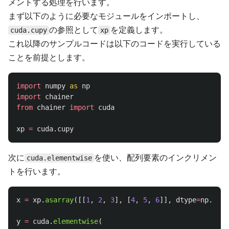
メントする処理を行います。
まず以下のように必要なモジュールをインポートし、
の参照として
を定義します。
cuda.cupy
xp
これ以降のサンプルコードは以下のコードを実行している
ことを前提とします。
import
numpy
as
np
import
chainer
from
chainer
import
cuda
xp
=
cuda
.
cupy
次に
を使い、配列要素のインクリメン
cuda.elementwise
トを行います。
x
=
xp
.
asarray
([[
1
,
2
,
3
],
[
4
,
5
,
6
]],
dtype
=
np
.
floa
y
=
cuda
.
elementwise
(