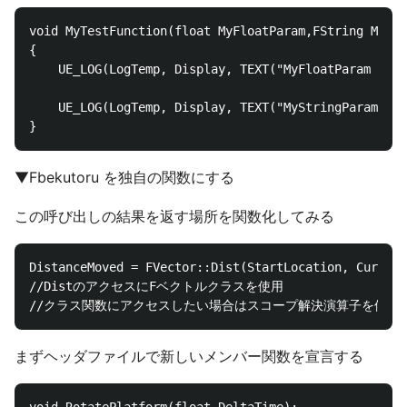
void MyTestFunction(float MyFloatParam,FString MyStr
{

	UE_LOG(LogTemp, Display, TEXT("MyFloatParam is %f"),MyFloatParam);

	UE_LOG(LogTemp, Display, TEXT("MyStringParam is %s"), *MyStringParam);

▼Fbekutoru を独自の関数にする
この呼び出しの結果を返す場所を関数化してみる
DistanceMoved = FVector::Dist(StartLocation, Current
//DistのアクセスにFベクトルクラスを使用

まずヘッダファイルで新しいメンバー関数を宣言する