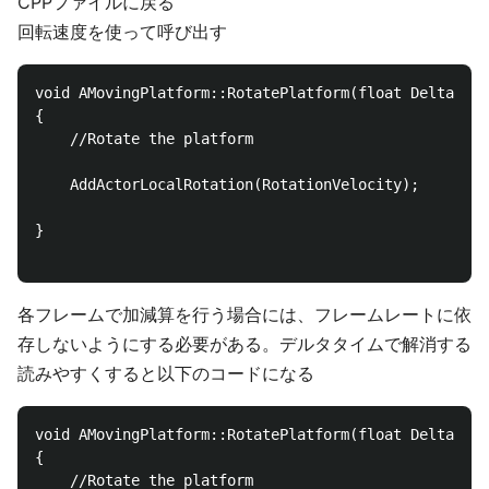
CPPファイルに戻る
回転速度を使って呼び出す
void AMovingPlatform::RotatePlatform(float DeltaTime
{

	//Rotate the platform

	AddActorLocalRotation(RotationVelocity);

}

各フレームで加減算を行う場合には、フレームレートに依
存しないようにする必要がある。デルタタイムで解消する
読みやすくすると以下のコードになる
void AMovingPlatform::RotatePlatform(float DeltaTime
{

	//Rotate the platform
