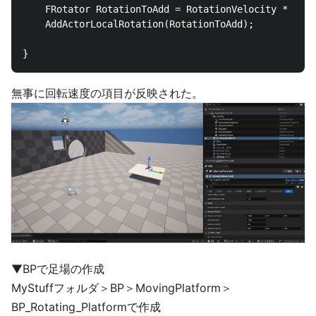
	FRotator RotationToAdd = RotationVelocity * DeltaTime;

	AddActorLocalRotation(RotationToAdd);

無事に回転速度の項目が反映された。
▼BPで足場の作成
MyStuffフォルダ＞BP＞MovingPlatform＞
BP_Rotating_Platformで作成