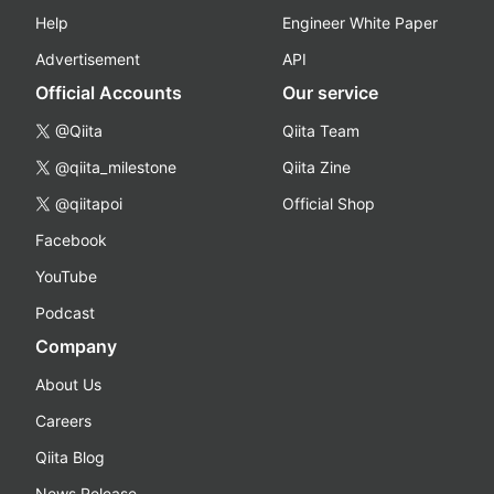
Help
Engineer White Paper
Advertisement
API
Official Accounts
Our service
@Qiita
Qiita Team
@qiita_milestone
Qiita Zine
@qiitapoi
Official Shop
Facebook
YouTube
Podcast
Company
About Us
Careers
Qiita Blog
News Release