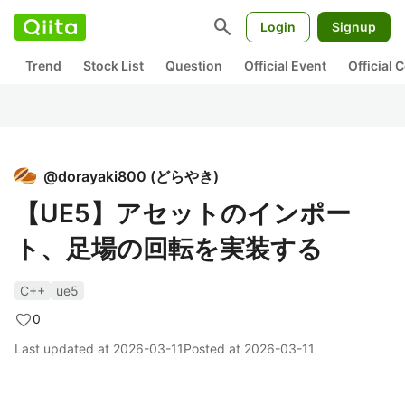
search
Login
Signup
Trend
Stock List
Question
Official Event
Official
@
dorayaki800
(
どらやき
)
【UE5】アセットのインポー
ト、足場の回転を実装する
C++
ue5
0
Last updated at
2026-03-11
Posted at
2026-03-11