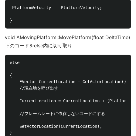
 PlatformVelocity = -PlatformVelocity;

void AMovingPlatform::MovePlatform(float DeltaTime)
下のコードをelse内に切り取り
else 

{

	FVector CurrentLocation = GetActorLocation();

	//現在地を呼び出す

	CurrentLocation = CurrentLocation + (PlatformVelocity * DeltaTime);

	//フレームレートに依存しないコードにする

	SetActorLocation(CurrentLocation);

}
