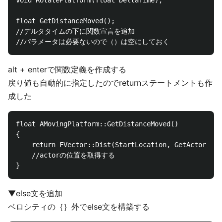
void RotatePlatform(float DeltaTime);

float GetDistanceMoved();

//デルタタイムの下に関数宣言を追加

alt + enterで関数定義を作成する
戻り値も自動的に指定したのでreturnステートメントも作
成した
float AMovingPlatform::GetDistanceMoved()

{

	return FVector::Dist(StartLocation, GetActorLocation());

	//actorの位置を取得する

▼else文を追加
ベロシティの｛｝外でelse文を構築する