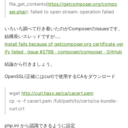
file_get_contents(
https://getcomposer.org/compo
ser.phar
): failed to open stream: operation failed
いろいろ調べて行き着いたのがComposerのissuesです。
結構長いスレッドですが…。
Install fails because of getcomposer.org certificate ver
ify failed · Issue #2798 · composer/composer · GitHub
結論から行きましょう。
OpenSSL(正確にはcurl)で使用するCAをダウンロード
wget
http://curl.haxx.se/ca/cacert.pem
cp -v -f cacert.pem /full/path/to/certs/ca-bundle-
curl.crt
php.ini から認識できるように設定