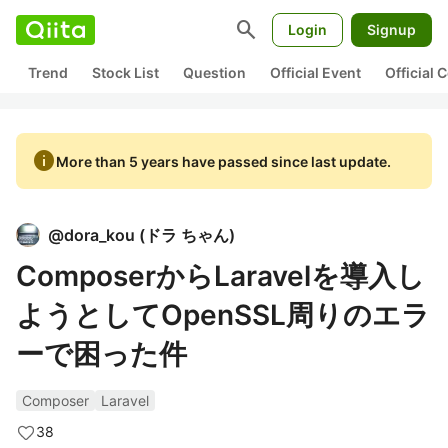
search
Login
Signup
Trend
Stock List
Question
Official Event
Official
info
More than 5 years have passed since last update.
@
dora_kou
(
ドラ ちゃん
)
ComposerからLaravelを導入し
ようとしてOpenSSL周りのエラ
ーで困った件
Composer
Laravel
38