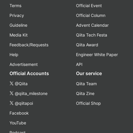
Terms
Official Event
Privacy
Official Column
Guideline
Advent Calendar
Media Kit
Qiita Tech Festa
Feedback/Requests
Qiita Award
Help
Engineer White Paper
Advertisement
API
Official Accounts
Our service
@Qiita
Qiita Team
@qiita_milestone
Qiita Zine
@qiitapoi
Official Shop
Facebook
YouTube
Podcast