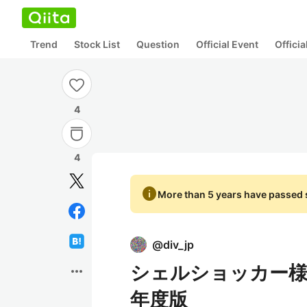
Trend
Stock List
Question
Official Event
Offici
4
4
info
More than 5 years have passed s
@
div_jp
シェルショッカー様 
more_horiz
年度版