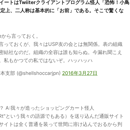
ートはTwiiterクライアントプログラム怪人「恐怖！小鳥
設定上、二人称は基本的に「お前」である。そこで驚くな
ieから言っておく。
言っておくが、我々はUSP友の会とは無関係。表の組織
密結社なのだ。組織の全容は誰も知らぬ。今漏れ聞こえ
。私もかつての私ではないぞ。ハッハッハ
(@shellshoccarjpn)
2016年3月27日
？ A:我々が造ったショッピングカート怪人
ping CARt"という我々の語源でもある）を送り込んだ通販サイト
サイトは全く普通を装って世間に溶け込んでおるから判