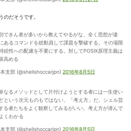
違うのだそうです。
区別できん者が多いから教えてやるがな、全く思想が違
にあるコマンドを総動員して課題を撃破する。その場限
持続性への配慮を不要にする。対してPOSIX原理主義は
大限高める
(@shellshoccarjpn)
2016年8月5日
も、単なるメソッドとして片付けようとする者には一生使い
どという次元ものもではない、「考え方」だ。シェル芸
批判する者たちをよく観察してみるがいい。考え方が潜んで
よくわかる
(@shellshoccarjpn)
2016年8月5日