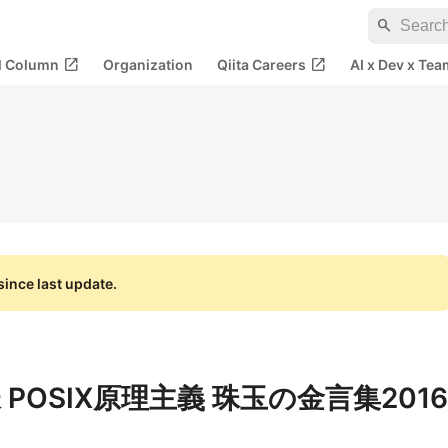
search
open_in_new
open_in_new
al Column
Organization
Qiita Careers
AI x Dev x Tea
ince last update.
POSIX原理主義 珠玉の金言集2016