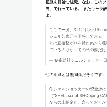
征服を目論む組織。なお、このツイ
男」で行っている。 またキャラ
よ。
ここで一度、321に代わりRich
シェル芸家元も困惑しておるし
とは直接繋がりを持たぬから秘
ているのはかつての私の姿だけ
— 秘密結社シェルショッカー日本支部 
他の組織とは無関係だそうです。
Q:シェルショッカーの資金源は
（"SHELLscript SHOp
からの上納金だ。言っておくが