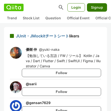
search
Login
Signup
Trend
Stock List
Question
Official Event
Official
JUnit・JMockitチートシート
likers
優樹 仲
@
yuki-naka
【勉強している言語 / FW / ツール】 Kotlin / Ja
va / Dart / Flutter / Swift / SwiftUI / Figma / Illu
strator / Canva
Follow
@
sarii
Follow
@
gensan7629
Follow