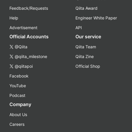
Feedback/Requests
Qiita Award
Help
Engineer White Paper
Advertisement
API
Official Accounts
Our service
@Qiita
Qiita Team
@qiita_milestone
Qiita Zine
@qiitapoi
Official Shop
Facebook
YouTube
Podcast
Company
About Us
Careers