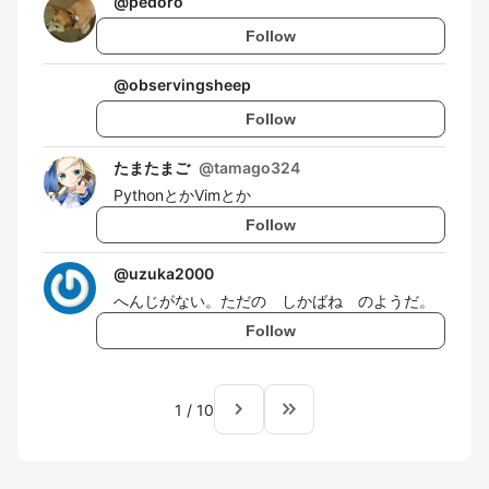
@
pedoro
Follow
@
observingsheep
Follow
たまたまご
@
tamago324
PythonとかVimとか
Follow
@
uzuka2000
へんじがない。ただの しかばね のようだ。
Follow
navigate_next
keyboard_double_arrow_right
1
/
10