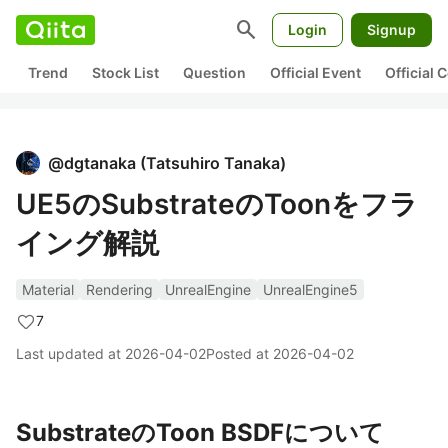
search
Login
Signup
Trend
Stock List
Question
Official Event
Official
@
dgtanaka
(
Tatsuhiro Tanaka
)
UE5のSubstrateのToonをフラ
イング解説
Material
Rendering
UnrealEngine
UnrealEngine5
7
Last updated at
2026-04-02
Posted at
2026-04-02
SubstrateのToon BSDFについて