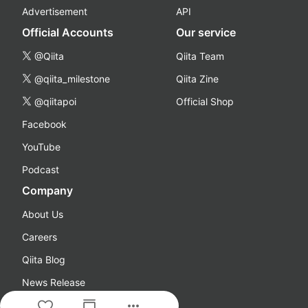
Advertisement
API
Official Accounts
Our service
@Qiita
Qiita Team
@qiita_milestone
Qiita Zine
@qiitapoi
Official Shop
Facebook
YouTube
Podcast
Company
About Us
Careers
Qiita Blog
News Release
more_horiz