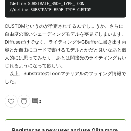
#define SUBSTRATE_BSDF_TYPE_TOON						6

CUSTOMというのが予定されてるんでしょうか。さらに
自由度の高いシェーディングモデルを夢見てしまいます。
Diffuseだけでなく、ライティングやGBufferに書き出す内
容とか自由にコードで書けるモデルとかだと良いなあと個
人的には思ってみたり。あとは間接光のライティングもい
じれるようになって欲しい。
以上、SubstrateのToonマテリアルのフライング情報で
した。
comment
0
Register as a new user and use Qiita more