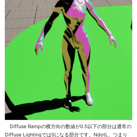
Diffuse Rampの横方向の数値が0.5以下の部分は通常の
Diffuse Lightingでは0になる部分です。NdotL、つまり