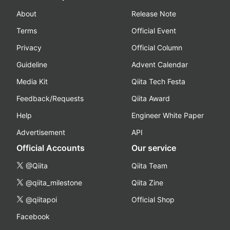
About
Release Note
Terms
Official Event
Privacy
Official Column
Guideline
Advent Calendar
Media Kit
Qiita Tech Festa
Feedback/Requests
Qiita Award
Help
Engineer White Paper
Advertisement
API
Official Accounts
Our service
@Qiita
Qiita Team
@qiita_milestone
Qiita Zine
@qiitapoi
Official Shop
Facebook