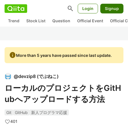
search
Login
Signup
Trend
Stock List
Question
Official Event
Official
info
More than 5 years have passed since last update.
@
devzip8
(
でぶねこ
)
ローカルのプロジェクトをGitH
ubへアップロードする方法
Git
GitHub
新人プログラマ応援
401