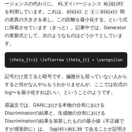
ージェンスの代わりに、 KLダイバージェンス
KL[Q||P]
を利用しています。これは、
と
間
D(G(x)
1 - D(G(x))
の差異の大きさを表し、この距離を最小化する、という式
に帰着させています（きっと）。記事中では、Generator
の更新式として、次のようなものはどうか？としていま
す。
記号だけ見てると暗号です。偏微分も習っていない人から
すると何がなんやらもうわかりませんが、ここでは右式の
log〜を最小化すればいい、ということのようです。
原論文では、GANにおける本物の分布における
Discriminatorの結果と、生成物の分布における
Discriminatorの結果を加算したものの最小値（不正確で
すが感覚的に）は、
であることが証明さ
log(4)＝約1.39