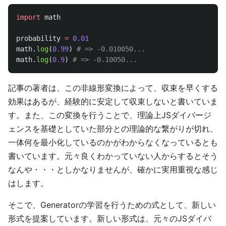
import
math
probability
=
0.01
math
.
log
(
0.99
)
math
.
log
(
0.9
)
記事の著者は、この非線形変換によって、収束を早くする
効果はあるが、経験的に安定して収束しないと書いていま
す。また、この変換を行うことで、理論上JSダイバージ
ェンスを基礎としていた部分との理論的な繋がりが切れ、
一体何を最小化しているのかがわからなくなっているとも
書いています。元々良くわかっていない人からするとそう
なんや・・・としかなりませんが、確かに実用重視な感じ
はします。
そこで、Generatorの学習を行うための式として、新しい
形式を提案しています。新しい形式は、元々のJSダイバ