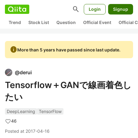
search
Login
Signup
Trend
Stock List
Question
Official Event
Official
info
More than 5 years have passed since last update.
@
derui
Tensorflow＋GANで線画着色し
たい
DeepLearning
TensorFlow
46
Posted at
2017-04-16