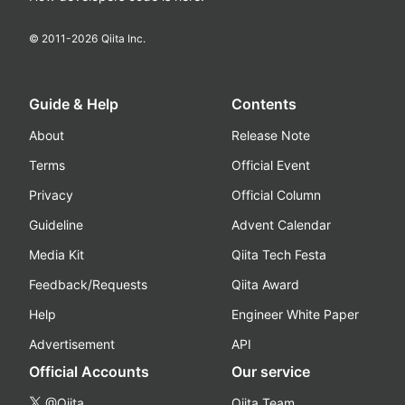
© 2011-
2026
Qiita Inc.
Guide & Help
Contents
About
Release Note
Terms
Official Event
Privacy
Official Column
Guideline
Advent Calendar
Media Kit
Qiita Tech Festa
Feedback/Requests
Qiita Award
Help
Engineer White Paper
Advertisement
API
Official Accounts
Our service
@Qiita
Qiita Team