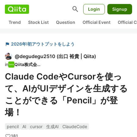
search
Login
Signup
Trend
Stock List
Question
Official Event
Official
flag
2026年!初アウトプットをしよう
@
degudegu2510
(
出口 裕貴 | Qiita
)
in
Qiita株式会社
Claude CodeやCursorを使っ
て、AIがUIデザインを生成する
ことができる「Pencil」が登
場！
pencil
AI
cursor
生成AI
ClaudeCode
181