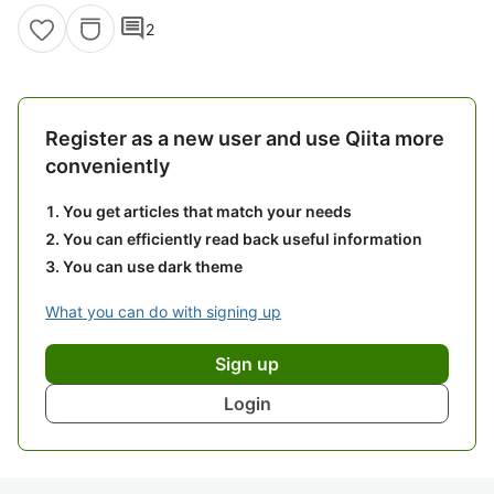
comment
2
Register as a new user and use Qiita more
conveniently
You get articles that match your needs
You can efficiently read back useful information
You can use dark theme
What you can do with signing up
Sign up
Login