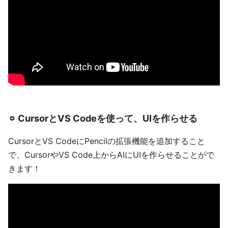
⚪︎ CursorとVS Codeを使って、UIを作らせる
CursorとVS CodeにPencilの拡張機能を追加すること
で、CursorやVS Code上からAIにUIを作らせることがで
きます！