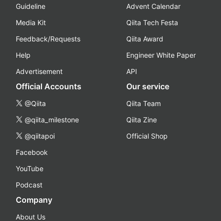
Guideline
Advent Calendar
Media Kit
Qiita Tech Festa
Feedback/Requests
Qiita Award
Help
Engineer White Paper
Advertisement
API
Official Accounts
Our service
@Qiita
Qiita Team
@qiita_milestone
Qiita Zine
@qiitapoi
Official Shop
Facebook
YouTube
Podcast
Company
About Us