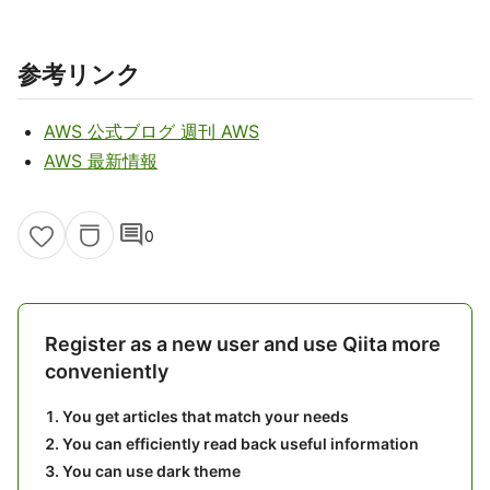
参考リンク
AWS 公式ブログ 週刊 AWS
AWS 最新情報
comment
0
Register as a new user and use Qiita more
conveniently
You get articles that match your needs
You can efficiently read back useful information
You can use dark theme