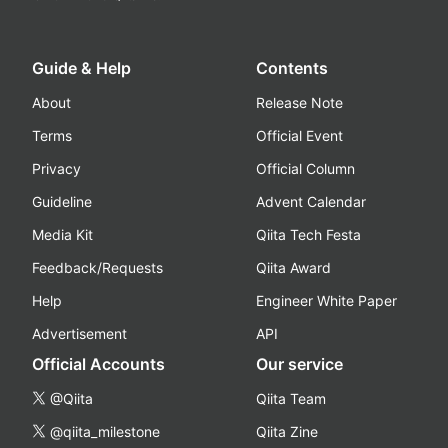
Guide & Help
Contents
About
Release Note
Terms
Official Event
Privacy
Official Column
Guideline
Advent Calendar
Media Kit
Qiita Tech Festa
Feedback/Requests
Qiita Award
Help
Engineer White Paper
Advertisement
API
Official Accounts
Our service
@Qiita
Qiita Team
@qiita_milestone
Qiita Zine