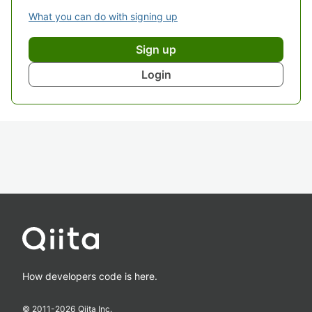
What you can do with signing up
Sign up
Login
How developers code is here.
© 2011-
2026
Qiita Inc.