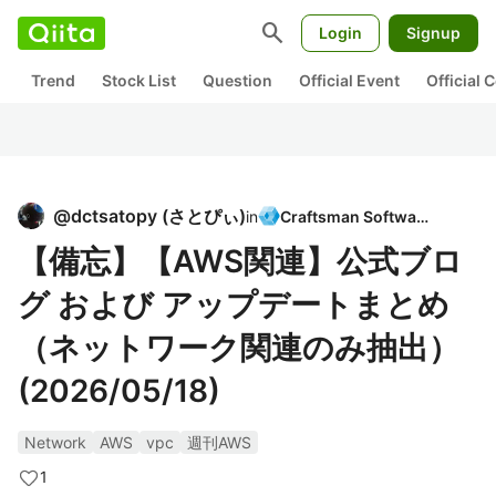
search
Login
Signup
Trend
Stock List
Question
Official Event
Official
@
dctsatopy
(
さとぴぃ
)
in
Craftsman Software
【備忘】【AWS関連】公式ブロ
グ および アップデートまとめ
（ネットワーク関連のみ抽出）
(2026/05/18)
Network
AWS
vpc
週刊AWS
1