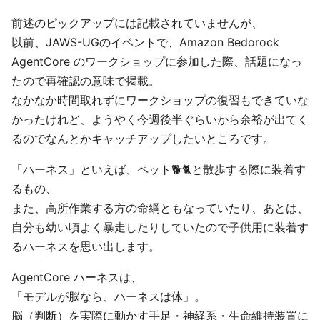
前述のピックアップには記載されていませんが、
以前、JAWS-UGのイベントで、Amazon Bedorock
AgentCore のワークショップに参加した際、話題になっ
たので再確認の意味で掲載。
なかなか時間取れずにワークショップの復習もできていな
かったけれど、ようやく今週後半ぐらいから余裕が出てく
るのでなんとかキャッチアップしたいところです。
「ハーネス」といえば、ペット🐕🐈と散歩する際に装着す
るもの、
また、高所作業する方の命綱ともなっていたり、あとは、
自分も幼い頃よく暴走したりしていたので子供用に装着す
るハーネスを思い出します。
AgentCore ハーネスは、
「モデルが脳なら、ハーネスは体」。
脳（判断）を実際に動かす手足・神経系・生命維持装置に