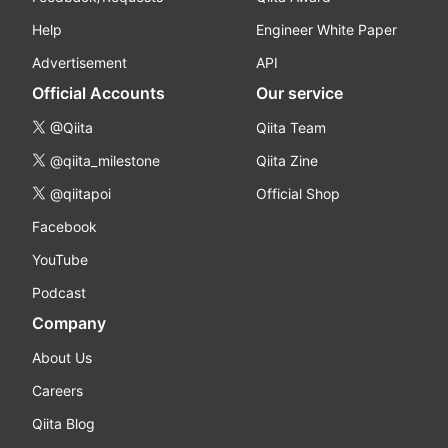
Help
Engineer White Paper
Advertisement
API
Official Accounts
Our service
@Qiita
Qiita Team
@qiita_milestone
Qiita Zine
@qiitapoi
Official Shop
Facebook
YouTube
Podcast
Company
About Us
Careers
Qiita Blog