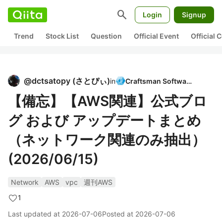
search
Login
Signup
Trend
Stock List
Question
Official Event
Official
@
dctsatopy
(
さとぴぃ
)
in
Craftsman Software
【備忘】【AWS関連】公式ブロ
グ および アップデートまとめ
（ネットワーク関連のみ抽出）
(2026/06/15)
Network
AWS
vpc
週刊AWS
1
Last updated at
2026-07-06
Posted at
2026-07-06