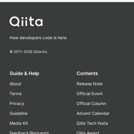
How developers code is here.
© 2011-
2026
Qiita Inc.
Guide & Help
Contents
About
Release Note
Terms
Official Event
Privacy
Official Column
Guideline
Advent Calendar
Media Kit
Qiita Tech Festa
Feedback/Requests
Qiita Award