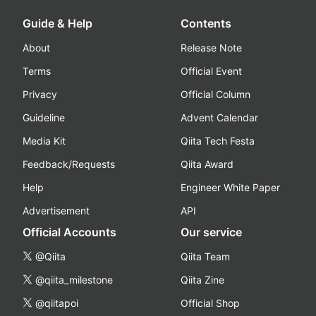
Guide & Help
Contents
About
Release Note
Terms
Official Event
Privacy
Official Column
Guideline
Advent Calendar
Media Kit
Qiita Tech Festa
Feedback/Requests
Qiita Award
Help
Engineer White Paper
Advertisement
API
Official Accounts
Our service
@Qiita
Qiita Team
@qiita_milestone
Qiita Zine
@qiitapoi
Official Shop