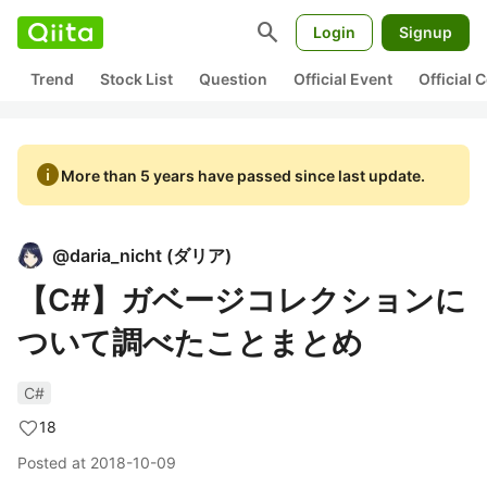
search
Login
Signup
Trend
Stock List
Question
Official Event
Official
info
More than 5 years have passed since last update.
@
daria_nicht
(
ダリア
)
【C#】ガベージコレクションに
ついて調べたことまとめ
C#
18
Posted at
2018-10-09