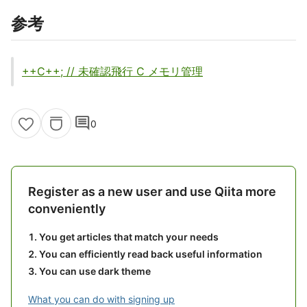
参考
++C++; // 未確認飛行 C メモリ管理
comment
0
Register as a new user and use Qiita more
conveniently
You get articles that match your needs
You can efficiently read back useful information
You can use dark theme
What you can do with signing up