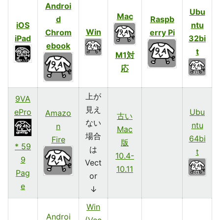
Androi
Ubu
Mac
d
Raspb
iOS
ntu
Win
Chrom
erry Pi
iPad
32bi
ebook
t
M1対
応
上が
9VA
見え
ePro
Ubu
Amazo
古い
ない
ntu
n
Mac
場合
64bi
Fire
版
* 59
は
t
10.4-
9
Vect
10.11
Pag
or
e
↓
Win
Androi