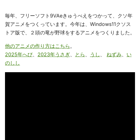
毎年、フリーソフト9VAeきゅうべえをつかって、クソ年
賀アニメをつくっています。今年は、Windows11クソス
トア版で、２頭の竜が野球をするアニメをつくりました。
他のアニメの作り方はこちら
。
2025年へび
、
2023年うさぎ
、
とら
、
うし
、
ねずみ
、
い
のしし