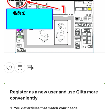
comment
0
Register as a new user and use Qiita more
conveniently
You get articles that match your needs