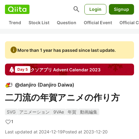
search
Login
Signup
Trend
Stock List
Question
Official Event
Official
info
More than 1 year has passed since last update.
クソアプリ
Advent Calendar
2023
Day 5
@
danjiro
(
Danjiro Daiwa
)
二刀流の年賀アニメの作り方
SVG
アニメーション
9VAe
年賀
動画編集
1
Last updated at
2024-12-19
Posted at
2023-12-20