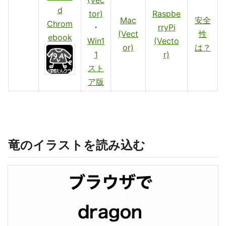
(Vec
d
tor)
Raspbe
Mac
安全
Chrom
・
rryPi
(Vect
性
ebook
Win1
(Vecto
or)
は？
1
r)
スト
ア版
竜のイラストを読み込む