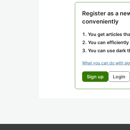
Register as a ne
conveniently
You get articles t
You can efficiently
You can use dark 
What you can do with si
Sign up
Login