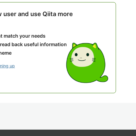
w user and use Qiita more
hat match your needs
 read back useful information
theme
gning up