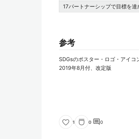
17パートナーシップで目標を達
参考
SDGsのポスター・ロゴ・アイコ
2019年8月付、改定版
comment
0
0
1