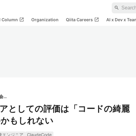
search
open_in_new
open_in_new
al Column
Organization
Qiita Careers
AI x Dev x Tea
ニチコマ合同会社
ニアとしての評価は「コードの綺麗
のかもしれない
験エンジニア
ClaudeCode