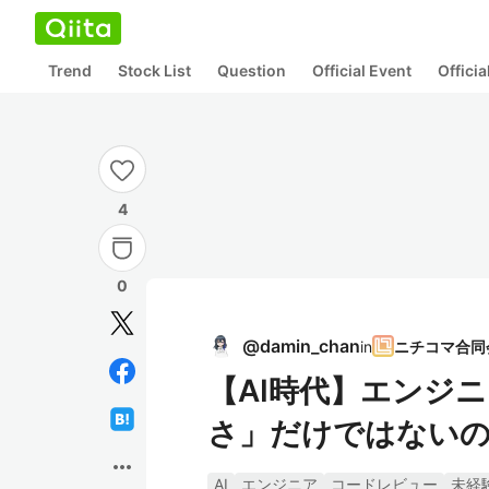
Trend
Stock List
Question
Official Event
Offici
4
0
@
damin_chan
in
【AI時代】エンジ
さ」だけではない
more_horiz
AI
エンジニア
コードレビュー
未経