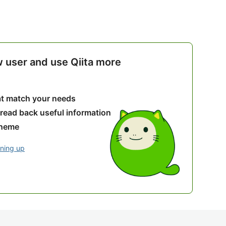
w user and use Qiita more
hat match your needs
 read back useful information
theme
gning up