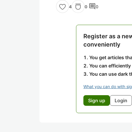
comment
0
0
4
Register as a ne
conveniently
You get articles t
You can efficiently
You can use dark 
What you can do with si
Sign up
Login