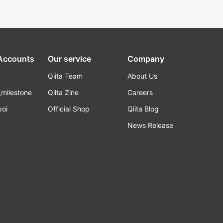
 Accounts
Our service
Company
Qiita Team
About Us
_milestone
Qiita Zine
Careers
poi
Official Shop
Qiita Blog
k
News Release