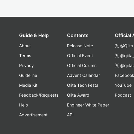
Guide & Help
Contents
Official
About
Release Note
@Qiita
Terms
Official Event
@qiita
Privacy
Official Column
@qiita
Guideline
Advent Calendar
Faceboo
Media Kit
Qiita Tech Festa
YouTube
Feedback/Requests
Qiita Award
Podcast
Help
Engineer White Paper
Advertisement
API