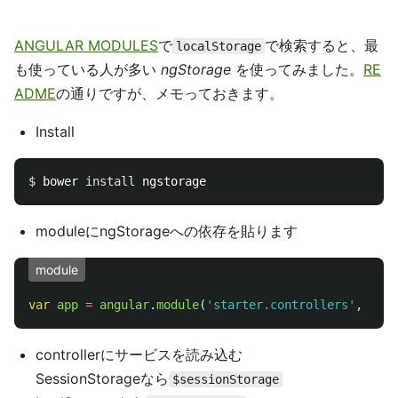
ANGULAR MODULES
で
で検索すると、最
localStorage
も使っている人が多い
ngStorage
を使ってみました。
RE
ADME
の通りですが、メモっておきます。
Install
$ 
bower 
install 
moduleにngStorageへの依存を貼ります
module
var
app
=
angular
.
module
(
'
starter.controllers
'
,
[
'
ng
controllerにサービスを読み込む
SessionStorageなら
$sessionStorage