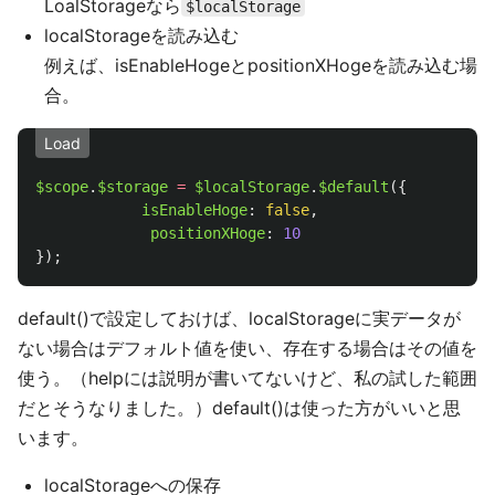
LoalStorageなら
$localStorage
localStorageを読み込む
例えば、isEnableHogeとpositionXHogeを読み込む場
合。
Load
$scope
.
$storage
=
$localStorage
.
$default
({
isEnableHoge
:
false
,
positionXHoge
:
10
});
default()で設定しておけば、localStorageに実データが
ない場合はデフォルト値を使い、存在する場合はその値を
使う。（helpには説明が書いてないけど、私の試した範囲
だとそうなりました。）default()は使った方がいいと思
います。
localStorageへの保存