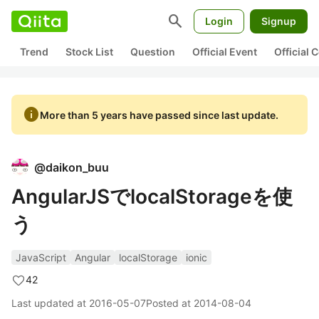
search
Login
Signup
Trend
Stock List
Question
Official Event
Official
info
More than 5 years have passed since last update.
@
daikon_buu
AngularJSでlocalStorageを使
う
JavaScript
Angular
localStorage
ionic
42
Last updated at
2016-05-07
Posted at
2014-08-04