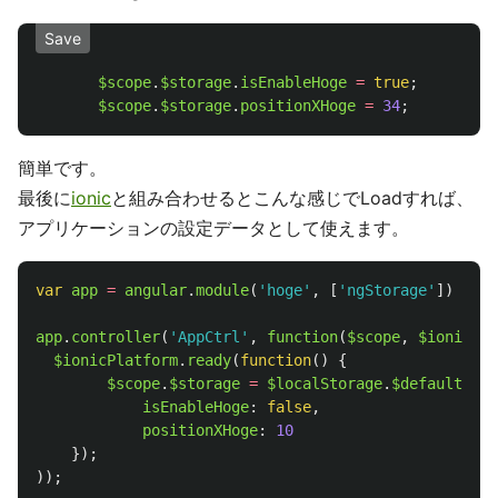
Save
$scope
.
$storage
.
isEnableHoge
=
true
;
$scope
.
$storage
.
positionXHoge
=
34
;
簡単です。
最後に
ionic
と組み合わせるとこんな感じでLoadすれば、
アプリケーションの設定データとして使えます。
var
app
=
angular
.
module
(
'
hoge
'
,
[
'
ngStorage
'
])
app
.
controller
(
'
AppCtrl
'
,
function
(
$scope
,
$ionicPla
$ionicPlatform
.
ready
(
function
()
{
$scope
.
$storage
=
$localStorage
.
$default
({
isEnableHoge
:
false
,
positionXHoge
:
10
});
));