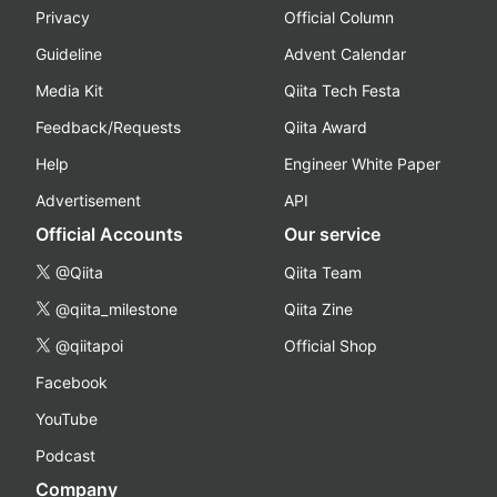
Privacy
Official Column
Guideline
Advent Calendar
Media Kit
Qiita Tech Festa
Feedback/Requests
Qiita Award
Help
Engineer White Paper
Advertisement
API
Official Accounts
Our service
@Qiita
Qiita Team
@qiita_milestone
Qiita Zine
@qiitapoi
Official Shop
Facebook
YouTube
Podcast
Company