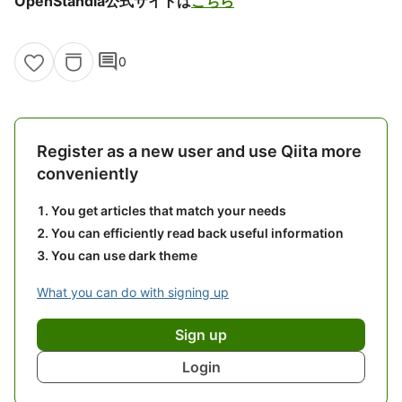
OpenStandia公式サイトは
こちら
comment
0
Register as a new user and use Qiita more
conveniently
You get articles that match your needs
You can efficiently read back useful information
You can use dark theme
What you can do with signing up
Sign up
Login