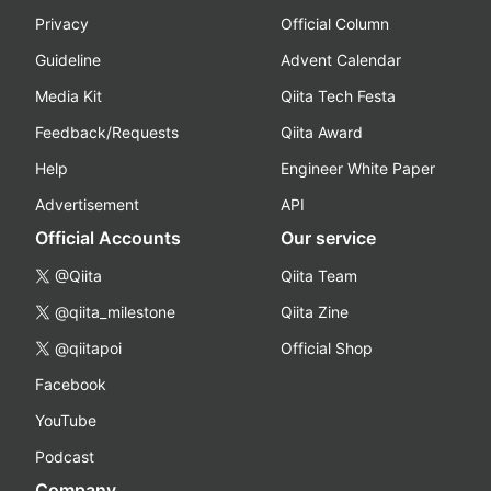
Privacy
Official Column
Guideline
Advent Calendar
Media Kit
Qiita Tech Festa
Feedback/Requests
Qiita Award
Help
Engineer White Paper
Advertisement
API
Official Accounts
Our service
@Qiita
Qiita Team
@qiita_milestone
Qiita Zine
@qiitapoi
Official Shop
Facebook
YouTube
Podcast
Company