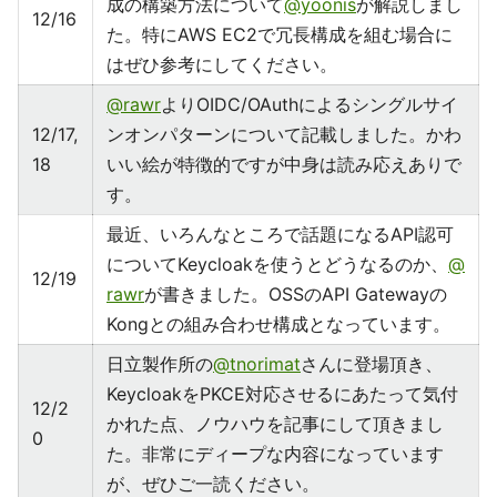
成の構築方法について
@yoonis
が解説しまし
12/16
た。特にAWS EC2で冗長構成を組む場合に
はぜひ参考にしてください。
@rawr
よりOIDC/OAuthによるシングルサイ
12/17,
ンオンパターンについて記載しました。かわ
18
いい絵が特徴的ですが中身は読み応えありで
す。
最近、いろんなところで話題になるAPI認可
についてKeycloakを使うとどうなるのか、
@
12/19
rawr
が書きました。OSSのAPI Gatewayの
Kongとの組み合わせ構成となっています。
日立製作所の
@tnorimat
さんに登場頂き、
KeycloakをPKCE対応させるにあたって気付
12/2
かれた点、ノウハウを記事にして頂きまし
0
た。非常にディープな内容になっています
が、ぜひご一読ください。