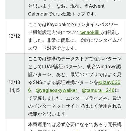
と思います。なお、現在、当Advent
Calendarでいいね数トップです。
ここではKeycloakでのワンタイムパスワー
ド機能設定方法について
@naokiiiii
が解説し
12/12
ました。非常に簡単に、柔軟にワンタイムパ
スワード対応できます。
ここでは標準のデータストアでないパターン
としてLDAP認証パターン、統合Windows認
証パターン、あと、最近のアプリではよく見
12/13
るSNSによる認証連携パターンを
@izey030
,14,15
6
、
@yagiaoskywalker
、
@tamura__246
に
て記載しました。エンタープライズや、最近
のインターネットサイトではよく活用される
機能かと思います。
本番運用では必ず必要になるであろう冗長構