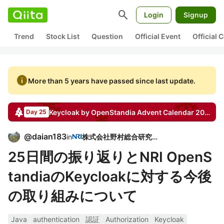
search
Login
Signup
Trend
Stock List
Question
Official Event
Official
info
More than 5 years have passed since last update.
Keycloak by OpenStandia
Advent Calendar
2017
Day 25
@
daian183
in
株式会社野村総合研究所
25日間の振り返りとNRI OpenS
tandiaのKeycloakに対する今後
の取り組みについて
Java
authentication
認証
Authorization
Keycloak