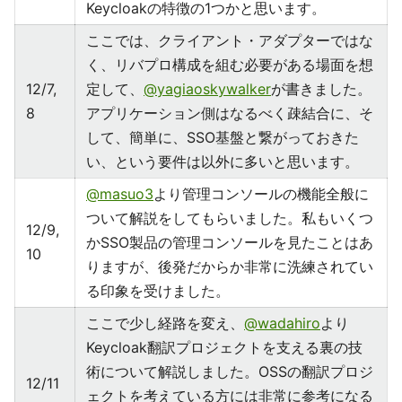
Keycloakの特徴の1つかと思います。
ここでは、クライアント・アダプターではな
く、リバプロ構成を組む必要がある場面を想
12/7,
定して、
@yagiaoskywalker
が書きました。
8
アプリケーション側はなるべく疎結合に、そ
して、簡単に、SSO基盤と繋がっておきた
い、という要件は以外に多いと思います。
@masuo3
より管理コンソールの機能全般に
ついて解説をしてもらいました。私もいくつ
12/9,
かSSO製品の管理コンソールを見たことはあ
10
りますが、後発だからか非常に洗練されてい
る印象を受けました。
ここで少し経路を変え、
@wadahiro
より
Keycloak翻訳プロジェクトを支える裏の技
術について解説しました。OSSの翻訳プロジ
12/11
ェクトを考えている方には非常に参考になる