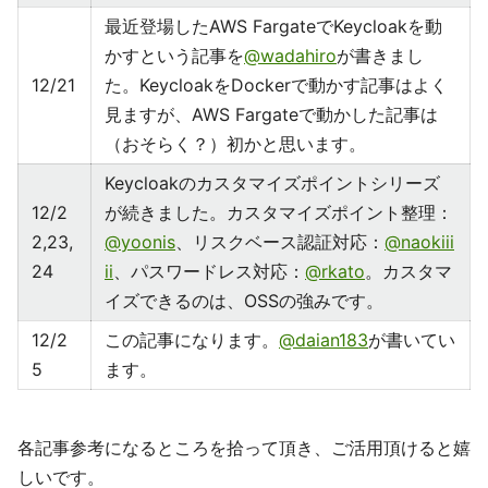
最近登場したAWS FargateでKeycloakを動
かすという記事を
@wadahiro
が書きまし
12/21
た。KeycloakをDockerで動かす記事はよく
見ますが、AWS Fargateで動かした記事は
（おそらく？）初かと思います。
Keycloakのカスタマイズポイントシリーズ
12/2
が続きました。カスタマイズポイント整理：
2,23,
@yoonis
、リスクベース認証対応：
@naokiii
24
ii
、パスワードレス対応：
@rkato
。カスタマ
イズできるのは、OSSの強みです。
12/2
この記事になります。
@daian183
が書いてい
5
ます。
各記事参考になるところを拾って頂き、ご活用頂けると嬉
しいです。