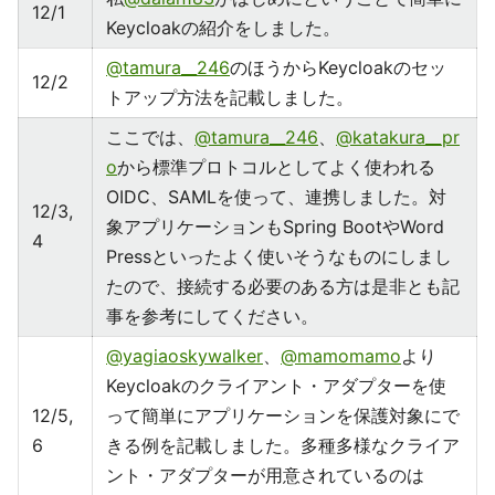
12/1
Keycloakの紹介をしました。
@tamura__246
のほうからKeycloakのセッ
12/2
トアップ方法を記載しました。
ここでは、
@tamura__246
、
@katakura__pr
o
から標準プロトコルとしてよく使われる
OIDC、SAMLを使って、連携しました。対
12/3,
象アプリケーションもSpring BootやWord
4
Pressといったよく使いそうなものにしまし
たので、接続する必要のある方は是非とも記
事を参考にしてください。
@yagiaoskywalker
、
@mamomamo
より
Keycloakのクライアント・アダプターを使
12/5,
って簡単にアプリケーションを保護対象にで
6
きる例を記載しました。多種多様なクライア
ント・アダプターが用意されているのは