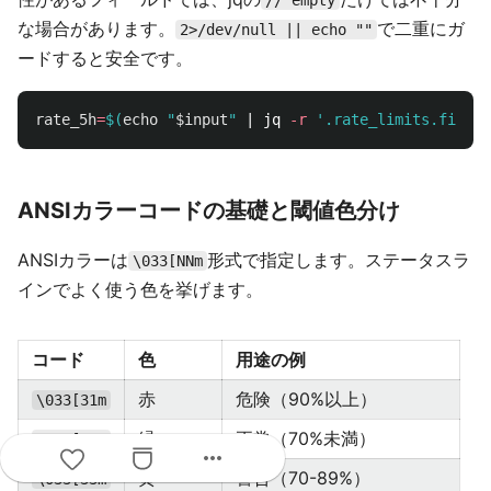
// empty
な場合があります。
で二重にガ
2>/dev/null || echo ""
ードすると安全です。
rate_5h
=
$(
echo
"
$input
"
 | jq 
-r
'.rate_limits.five_h
ANSIカラーコードの基礎と閾値色分け
ANSIカラーは
形式で指定します。ステータスラ
\033[NNm
インでよく使う色を挙げます。
コード
色
用途の例
赤
危険（90%以上）
\033[31m
緑
正常（70%未満）
\033[32m
more_horiz
黄
警告（70-89%）
\033[33m