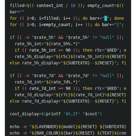
filled
=
$((
 context_int 
/
10
))
;
empty_count
=
$((
10
-
bar
=
""
for
((
i
=
0
;
 i<filled
;
 i++ 
))
;
do 
bar+
=
"█"
;
done

for
((
i
=
0
;
 i<empty_count
;
 i++ 
))
;
do 
bar+
=
"░"
;
done

if
[[
-n
"
$rate_5h
"
&&
"
$rate_5h
"
!=
"null"
]]
;
then

rate_5h_int
=
"
${
rate_5h
%.*
}
"
if
((
 rate_5h_int 
>=
 90 
))
;
then 
r5c
=
"
$RED
"
;
elif
rate_5h_display
=
"
${
r5c
}${
rate_5h_int
}
%
${
RESET
}
"
else 
rate_5h_display
=
"
${
SUBTEXT0
}
--
${
RESET
}
"
;
fi

if
[[
-n
"
$rate_7d
"
&&
"
$rate_7d
"
!=
"null"
]]
;
then

rate_7d_int
=
"
${
rate_7d
%.*
}
"
if
((
 rate_7d_int 
>=
 90 
))
;
then 
r7c
=
"
$RED
"
;
elif
rate_7d_display
=
"
${
r7c
}${
rate_7d_int
}
%
${
RESET
}
"
else 
rate_7d_display
=
"
${
SUBTEXT0
}
--
${
RESET
}
"
;
fi

cost_display
=
$(
printf
'$%.2f'
"
$cost
"
)
echo
-e
"
${
LAVENDER
}${
model
}${
RESET
}
${
SUBTEXT0
}
▸
${
R
echo
-e
"
${
BAR_COLOR
}${
bar
}${
RESET
}
${
TEXT
}${
context