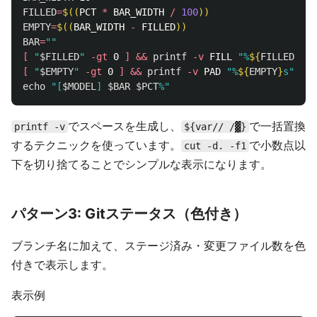
FILLED
=
$((
PCT 
*
 BAR_WIDTH 
/
100
))
EMPTY
=
$((
BAR_WIDTH 
-
 FILLED
))
BAR
=
""
[
"
$FILLED
"
-gt
 0 
]
&&
printf
-v
 FILL 
"%
${
FILLED
}
s"
[
"
$EMPTY
"
-gt
 0 
]
&&
printf
-v
 PAD 
"%
${
EMPTY
}
s"
&&
echo
"[
$MODEL
] 
$BAR
$PCT
%"
でスペースを生成し、
で一括置換
printf -v
${var// /▓}
するテクニックを使っています。
で小数点以
cut -d. -f1
下を切り捨てることでシンプルな表示になります。
パターン3: Gitステータス（色付き）
ブランチ名に加えて、ステージ済み・変更ファイル数を色
付きで表示します。
表示例