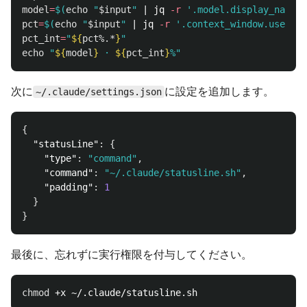
model
=
$(
echo
"
$input
"
 | jq 
-r
'.model.display_name /
pct
=
$(
echo
"
$input
"
 | jq 
-r
'.context_window.used_pe
pct_int
=
"
${
pct
%.*
}
"
echo
"
${
model
}
 · 
${
pct_int
}
%"
次に
に設定を追加します。
~/.claude/settings.json
{
"statusLine"
:
{
"type"
:
"command"
,
"command"
:
"~/.claude/statusline.sh"
,
"padding"
:
1
}
}
最後に、忘れずに実行権限を付与してください。
chmod