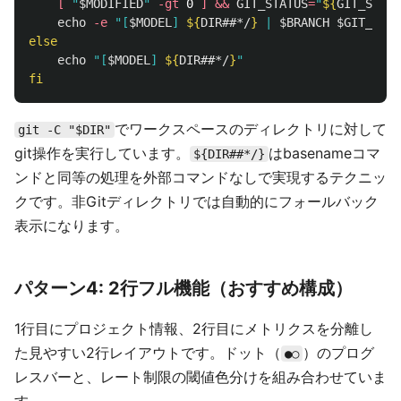
[
"
$MODIFIED
"
-gt
 0 
]
&&
GIT_STATUS
=
"
${
GIT_STATU
echo
-e
"[
$MODEL
] 
${
DIR
##*/
}
 | 
$BRANCH
$GIT_STAT
else

echo
"[
$MODEL
] 
${
DIR
##*/
}
"
fi
でワークスペースのディレクトリに対して
git -C "$DIR"
git操作を実行しています。
はbasenameコマ
${DIR##*/}
ンドと同等の処理を外部コマンドなしで実現するテクニッ
クです。非Gitディレクトリでは自動的にフォールバック
表示になります。
パターン4: 2行フル機能（おすすめ構成）
1行目にプロジェクト情報、2行目にメトリクスを分離し
た見やすい2行レイアウトです。ドット（
）のプログ
●○
レスバーと、レート制限の閾値色分けを組み合わせていま