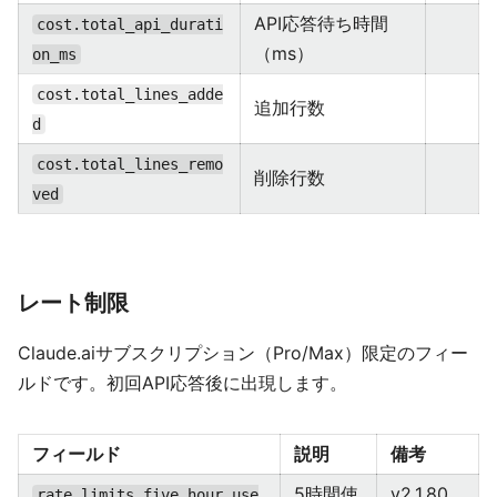
API応答待ち時間
cost.total_api_durati
（ms）
on_ms
cost.total_lines_adde
追加行数
d
cost.total_lines_remo
削除行数
ved
レート制限
Claude.aiサブスクリプション（Pro/Max）限定のフィー
ルドです。初回API応答後に出現します。
フィールド
説明
備考
5時間使
v2.1.80
rate_limits.five_hour.use