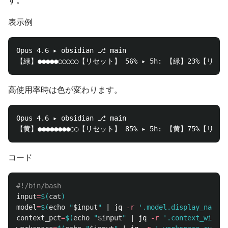
す。
表示例
Opus 4.6 ▸ obsidian ⎇ main

高使用率時は色が変わります。
Opus 4.6 ▸ obsidian ⎇ main

コード
#!/bin/bash
input
=
$(
cat
)
model
=
$(
echo
"
$input
"
 | jq 
-r
'.model.display_name /
context_pct
=
$(
echo
"
$input
"
 | jq 
-r
'.context_window