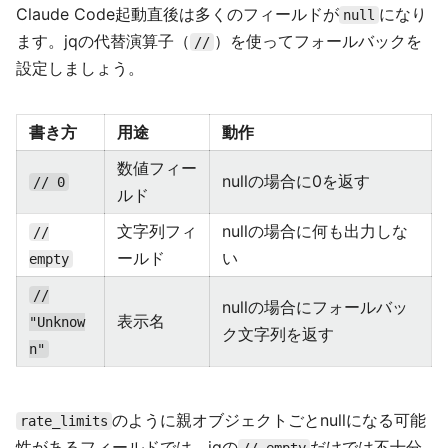
Claude Code起動直後は多くのフィールドが
になり
null
ます。jqの代替演算子（
）を使ってフォールバックを
//
設定しましょう。
書き方
用途
動作
数値フィー
nullの場合に0を返す
// 0
ルド
文字列フィ
nullの場合に何も出力しな
//
ールド
い
empty
//
nullの場合にフォールバッ
表示名
"Unknow
ク文字列を返す
n"
のように親オブジェクトごとnullになる可能
rate_limits
性があるフィールドでは、jqの
だけでは不十分