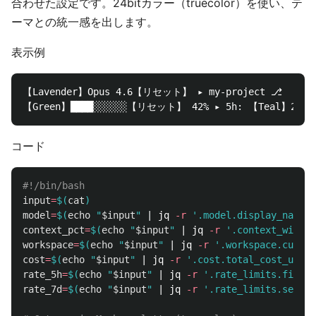
合わせた設定です。24bitカラー（truecolor）を使い、テ
ーマとの統一感を出します。
表示例
【Lavender】Opus 4.6【リセット】 ▸ my-project ⎇ 【T
コード
#!/bin/bash
input
=
$(
cat
)
model
=
$(
echo
"
$input
"
 | jq 
-r
'.model.display_name /
context_pct
=
$(
echo
"
$input
"
 | jq 
-r
'.context_window
workspace
=
$(
echo
"
$input
"
 | jq 
-r
'.workspace.curren
cost
=
$(
echo
"
$input
"
 | jq 
-r
'.cost.total_cost_usd /
rate_5h
=
$(
echo
"
$input
"
 | jq 
-r
'.rate_limits.five_h
rate_7d
=
$(
echo
"
$input
"
 | jq 
-r
'.rate_limits.seven_