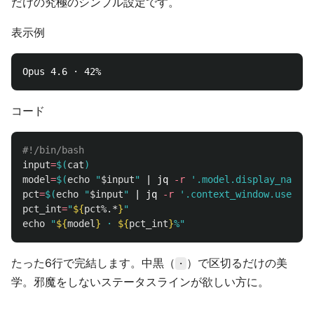
だけの究極のシンプル設定です。
表示例
コード
#!/bin/bash
input
=
$(
cat
)
model
=
$(
echo
"
$input
"
 | jq 
-r
'.model.display_name /
pct
=
$(
echo
"
$input
"
 | jq 
-r
'.context_window.used_pe
pct_int
=
"
${
pct
%.*
}
"
echo
"
${
model
}
 · 
${
pct_int
}
%"
たった6行で完結します。中黒（
）で区切るだけの美
·
学。邪魔をしないステータスラインが欲しい方に。