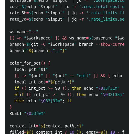
workspace
=
$(
echo
"
$input
"
 | jq 
-r
'.workspace.curren
cost
=
$(
echo
"
$input
"
 | jq 
-r
'.cost.total_cost_usd /
rate_5h
=
$(
echo
"
$input
"
 | jq 
-r
'.rate_limits.five_h
rate_7d
=
$(
echo
"
$input
"
 | jq 
-r
'.rate_limits.seven_
ws_name
=
"--"
[[
-n
"
$workspace
"
]]
&&
ws_name
=
$(
basename
"
$worksp
branch
=
$(
git 
-C
"
$workspace
"
 branch 
--show-current
 2
branch
=
"
${
branch
:-
"--"
}
"
color_for_pct
()
{
local 
pct
=
"
$1
"
[[
-z
"
$pct
"
||
"
$pct
"
==
"null"
]]
&&
{
echo
"
\0
3
local 
int_pct
=
"
${
pct
%.*
}
"
if
((
 int_pct 
>=
 90 
))
;
then 
echo
"
\0
33[31m"
elif
((
 int_pct 
>=
 70 
))
;
then 
echo
"
\0
33[33m"
else 
echo
"
\0
33[32m"
;
fi
}
RESET
=
"
\0
33[0m"
context_int
=
"
${
context_pct
%.*
}
"
filled
=
$((
 context_int 
/
10
))
;
empty
=
$((
10
-
 fille