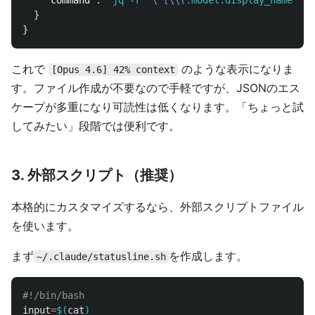
"command"
:
"jq -r '
\"
[
\\
(.model.display_name)] 
\
}
}
これで
のような表示になりま
[Opus 4.6] 42% context
す。ファイル作成が不要なので手軽ですが、JSONのエス
ケープが多重になり可読性は低くなります。「ちょっと試
してみたい」段階では便利です。
3. 外部スクリプト（推奨）
本格的にカスタマイズするなら、外部スクリプトファイル
を使います。
まず
を作成します。
~/.claude/statusline.sh
#!/bin/bash
input
=
$(
cat
)