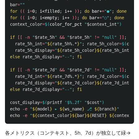
bar
=
""
for
((
i
=
0
;
 i<filled
;
 i++ 
))
;
do 
bar+
=
"●"
;
done

for
((
i
=
0
;
 i<empty
;
 i++ 
))
;
do 
bar+
=
"○"
;
context_color
=
$(
color_for_pct 
"
$context_int
"
)
if
[[
-n
"
$rate_5h
"
&&
"
$rate_5h
"
!=
"null"
]]
;
then

rate_5h_int
=
"
${
rate_5h
%.*
}
"
;
rate_5h_color
=
$(
color
rate_5h_display
=
"
${
rate_5h_color
}${
rate_5h_int
}
%
${
else 
rate_5h_display
=
"--"
;
fi

if
[[
-n
"
$rate_7d
"
&&
"
$rate_7d
"
!=
"null"
]]
;
then

rate_7d_int
=
"
${
rate_7d
%.*
}
"
;
rate_7d_color
=
$(
color
rate_7d_display
=
"
${
rate_7d_color
}${
rate_7d_int
}
%
${
else 
rate_7d_display
=
"--"
;
fi

cost_display
=
$(
printf
'$%.2f'
"
$cost
"
)
echo
-e
"
${
model
}
 ▸ 
${
ws_name
}
 ⎇ 
${
branch
}
"
echo
-e
"
${
context_color
}${
bar
}${
RESET
}
${
context_in
各メトリクス（コンテキスト、5h、7d）が独立して緑→