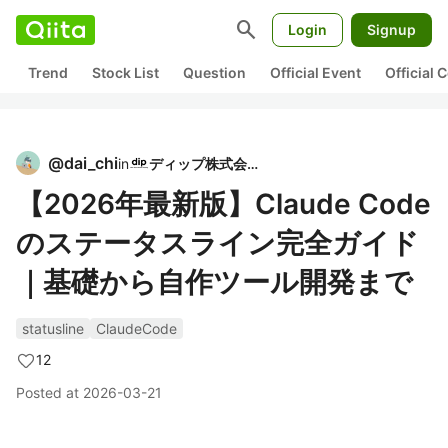
search
Login
Signup
Trend
Stock List
Question
Official Event
Official
@
dai_chi
in
ディップ株式会社
【2026年最新版】Claude Code
のステータスライン完全ガイド
｜基礎から自作ツール開発まで
statusline
ClaudeCode
12
Posted at
2026-03-21