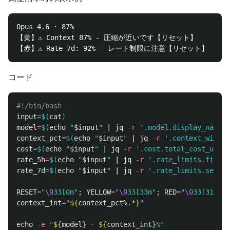
Opus 4.6 · 87%

【黄】⚠ Context 87% - 圧縮が近いです【リセット】

コード
#!/bin/bash
input
=
$(
cat
)
model
=
$(
echo
"
$input
"
 | jq 
-r
'.model.display_name /
context_pct
=
$(
echo
"
$input
"
 | jq 
-r
'.context_window
cost
=
$(
echo
"
$input
"
 | jq 
-r
'.cost.total_cost_usd /
rate_5h
=
$(
echo
"
$input
"
 | jq 
-r
'.rate_limits.five_h
rate_7d
=
$(
echo
"
$input
"
 | jq 
-r
'.rate_limits.seven_
RESET
=
"
\0
33[0m"
;
YELLOW
=
"
\0
33[33m"
;
RED
=
"
\0
33[31m"
context_int
=
"
${
context_pct
%.*
}
"
echo
-e
"
${
model
}
 · 
${
context_int
}
%"