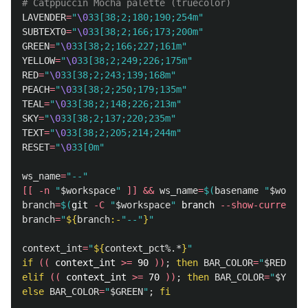
# Catppuccin Mocha palette (truecolor)
LAVENDER
=
"
\0
33[38;2;180;190;254m"
SUBTEXT0
=
"
\0
33[38;2;166;173;200m"
GREEN
=
"
\0
33[38;2;166;227;161m"
YELLOW
=
"
\0
33[38;2;249;226;175m"
RED
=
"
\0
33[38;2;243;139;168m"
PEACH
=
"
\0
33[38;2;250;179;135m"
TEAL
=
"
\0
33[38;2;148;226;213m"
SKY
=
"
\0
33[38;2;137;220;235m"
TEXT
=
"
\0
33[38;2;205;214;244m"
RESET
=
"
\0
33[0m"
ws_name
=
"--"
[[
-n
"
$workspace
"
]]
&&
ws_name
=
$(
basename
"
$worksp
branch
=
$(
git 
-C
"
$workspace
"
 branch 
--show-current
 2
branch
=
"
${
branch
:-
"--"
}
"
context_int
=
"
${
context_pct
%.*
}
"
if
((
 context_int 
>=
 90 
))
;
then 
BAR_COLOR
=
"
$RED
"
elif
((
 context_int 
>=
 70 
))
;
then 
BAR_COLOR
=
"
$YELLO
else 
BAR_COLOR
=
"
$GREEN
"
;
fi
