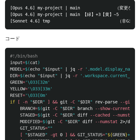
[Opus 4.6] my-project | main              （変更な
[Opus 4.6] my-project | main 【緑】+3【黄】~5    （sta
コード
#!/bin/bash
input
=
$(
cat
)
MODEL
=
$(
echo
"
$input
"
 | jq 
-r
'.model.display_name /
DIR
=
$(
echo
"
$input
"
 | jq 
-r
'.workspace.current_dir 
GREEN
=
'\033[32m'
YELLOW
=
'\033[33m'
RESET
=
'\033[0m'
if
[
-n
"
$DIR
"
]
&&
 git 
-C
"
$DIR
"
 rev-parse 
--git-di
BRANCH
=
$(
git 
-C
"
$DIR
"
 branch 
--show-current
 2>/
STAGED
=
$(
git 
-C
"
$DIR
"
 diff 
--cached
--numstat
 2
MODIFIED
=
$(
git 
-C
"
$DIR
"
 diff 
--numstat
 2>/dev/n
GIT_STATUS
=
""
[
"
$STAGED
"
-gt
 0 
]
&&
GIT_STATUS
=
"
${
GREEN
}
+
${
ST