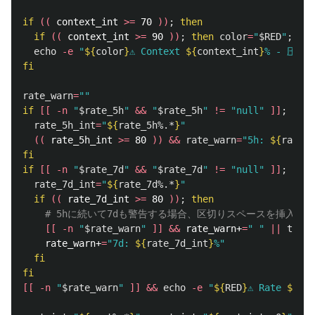
if
((
 context_int 
>=
 70 
))
;
then

  if
((
 context_int 
>=
 90 
))
;
then 
color
=
"
$RED
"
;
els
echo
-e
"
${
color
}
⚠ Context 
${
context_int
}
% - 圧縮
fi

rate_warn
=
""
if
[[
-n
"
$rate_5h
"
&&
"
$rate_5h
"
!=
"null"
]]
;
then

rate_5h_int
=
"
${
rate_5h
%.*
}
"
((
 rate_5h_int 
>=
 80 
))
&&
rate_warn
=
"5h: 
${
rate_5
fi

if
[[
-n
"
$rate_7d
"
&&
"
$rate_7d
"
!=
"null"
]]
;
then

rate_7d_int
=
"
${
rate_7d
%.*
}
"
if
((
 rate_7d_int 
>=
 80 
))
;
then
# 5hに続いて7dも警告する場合、区切りスペースを挿入
[[
-n
"
$rate_warn
"
]]
&&
 rate_warn+
=
" "
||
true

rate_warn+
=
"7d: 
${
rate_7d_int
}
%"
fi

fi
[[
-n
"
$rate_warn
"
]]
&&
echo
-e
"
${
RED
}
⚠ Rate 
${
rat