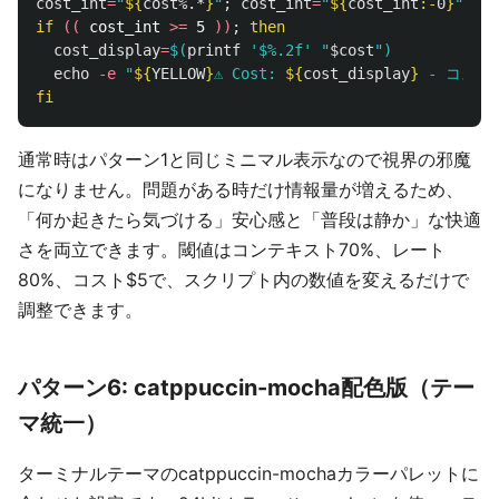
cost_int
=
"
${
cost
%.*
}
"
;
cost_int
=
"
${
cost_int
:-
0
}
"
if
((
 cost_int 
>=
 5 
))
;
then

cost_display
=
$(
printf
'$%.2f'
"
$cost
"
)
echo
-e
"
${
YELLOW
}
⚠ Cost: 
${
cost_display
}
 - コス
fi
通常時はパターン1と同じミニマル表示なので視界の邪魔
になりません。問題がある時だけ情報量が増えるため、
「何か起きたら気づける」安心感と「普段は静か」な快適
さを両立できます。閾値はコンテキスト70%、レート
80%、コスト$5で、スクリプト内の数値を変えるだけで
調整できます。
パターン6: catppuccin-mocha配色版（テー
マ統一）
ターミナルテーマのcatppuccin-mochaカラーパレットに