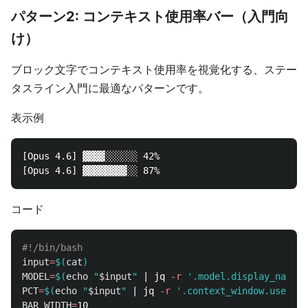
パターン2: コンテキスト使用率バー（入門向
け）
ブロック文字でコンテキスト使用率を視覚化する、ステー
タスライン入門に最適なパターンです。
表示例
[Opus 4.6] ▓▓▓▓░░░░░░ 42%

コード
#!/bin/bash
input
=
$(
cat
)
MODEL
=
$(
echo
"
$input
"
 | jq 
-r
'.model.display_name /
PCT
=
$(
echo
"
$input
"
 | jq 
-r
'.context_window.used_pe
BAR_WIDTH
=