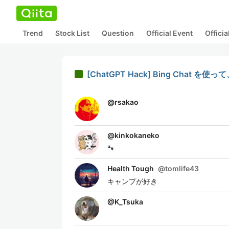
Trend
Stock List
Question
Official Event
Offici
[ChatGPT Hack] Bing Cha
@
rsakao
@
kinkokaneko
🐾
Health Tough
@
tomlife43
キャンプが好き
@
K_Tsuka