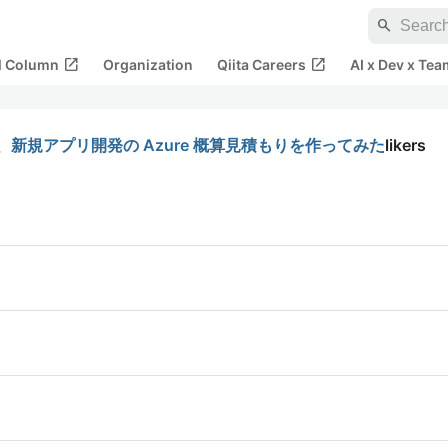
search
open_in_new
open_in_new
al Column
Organization
Qiita Careers
AI x Dev x Tea
t を使って、新規アプリ開発の Azure 概算見積もりを作ってみた
likers