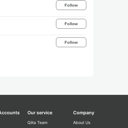
Follow
Follow
Follow
 Accounts
Our service
Company
Qiita Team
About Us