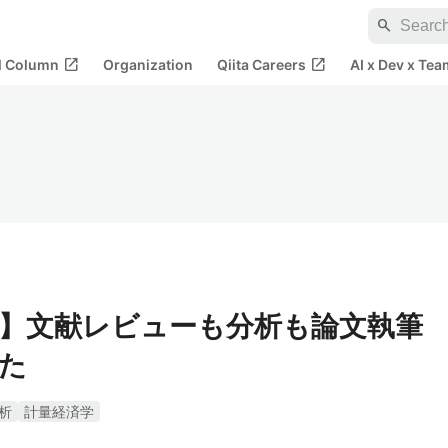
search
open_in_new
open_in_new
al Column
Organization
Qiita Careers
AI x Dev x Tea
る】文献レビューも分析も論文執筆
た
析
計量経済学