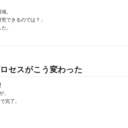
領域。
研究できるのでは？」
した。
プロセスがこう変わった
理
が、
間で完了。