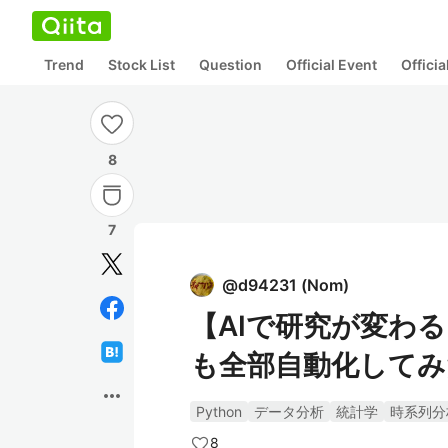
Trend
Stock List
Question
Official Event
Offici
8
7
@
d94231
(
Nom
)
【AIで研究が変わ
も全部自動化してみ
more_horiz
Python
データ分析
統計学
時系列分
8