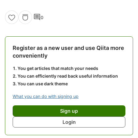
comment
0
Register as a new user and use Qiita more
conveniently
You get articles that match your needs
You can efficiently read back useful information
You can use dark theme
What you can do with signing up
Sign up
Login