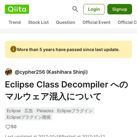
search
Login
Signup
Trend
Stock List
Question
Official Event
Official
info
More than 5 years have passed since last update.
@
cypher256
(
Kashihara Shinji
)
Eclipse Class Decompiler への
マルウェア混入について
Eclipse
広告
Pleiades
Eclipseプラグイン
Eclipseプラグイン開発
50
Last updated at
2017-10-16
Posted at
2017-10-12