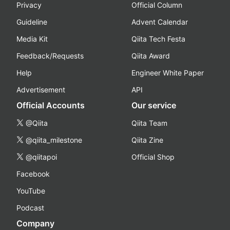
Privacy
Official Column
Guideline
Advent Calendar
Media Kit
Qiita Tech Festa
Feedback/Requests
Qiita Award
Help
Engineer White Paper
Advertisement
API
Official Accounts
Our service
@Qiita
Qiita Team
@qiita_milestone
Qiita Zine
@qiitapoi
Official Shop
Facebook
YouTube
Podcast
Company