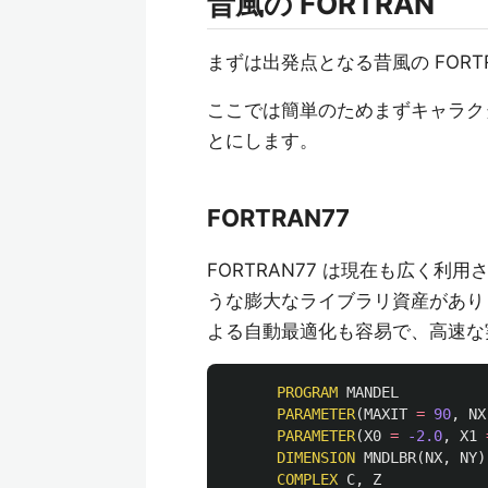
昔風の FORTRAN
まずは出発点となる昔風の FOR
ここでは簡単のためまずキャラク
とにします。
FORTRAN77
FORTRAN77 は現在も広く利
うな膨大なライブラリ資産があり
よる自動最適化も容易で、高速な
PROGRAM
MANDEL
PARAMETER
(
MAXIT
=
90
,
NX
PARAMETER
(
X0
=
-2.0
,
X1
DIMENSION
MNDLBR
(
NX
,
NY
)
COMPLEX
C
,
Z