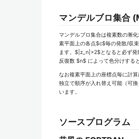
マンデルブロ集合 (Man
マンデルブロ集合は複素数の漸化式$z_
素平面上の各点$c$毎の発散/
ます。$|z_n|>2$となると
反復数 $n$ によって色分けす
なお複素平面上の座標点毎に計算
独立で順序が入れ替え可能（可換
います。
ソースプログラム