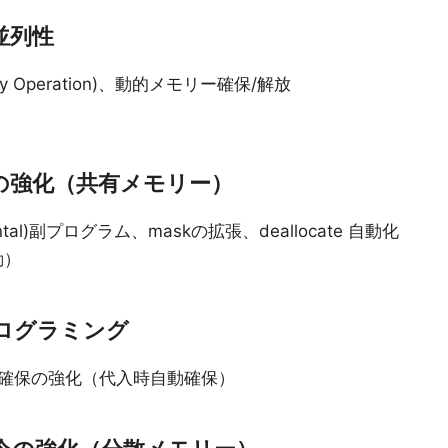
・並列性
ay Operation)、動的メモリー確保/解放
令の強化（共有メモリー）
mental)副プログラム、maskの拡張、deallocate 自動化
手動）
プログラミング
確保の強化（代入時自動確保）