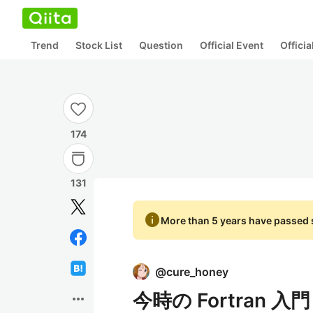
Trend
Stock List
Question
Official Event
Offici
174
131
info
More than 5 years have passed s
@
cure_honey
今時の Fortran 入門 ( 
more_horiz