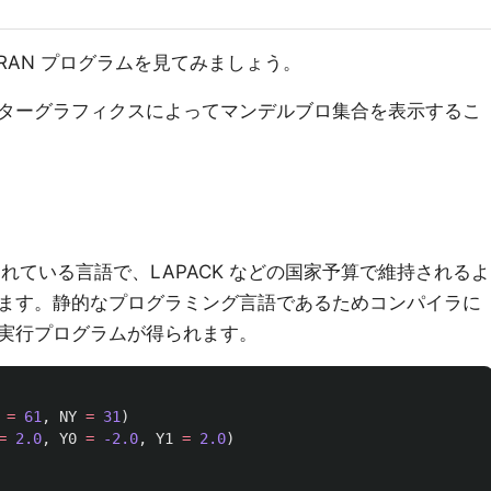
TRAN プログラムを見てみましょう。
ターグラフィクスによってマンデルブロ集合を表示するこ
用されている言語で、LAPACK などの国家予算で維持されるよ
ます。静的なプログラミング言語であるためコンパイラに
実行プログラムが得られます。
=
61
,
NY
=
31
)
=
2.0
,
Y0
=
-2.0
,
Y1
=
2.0
)