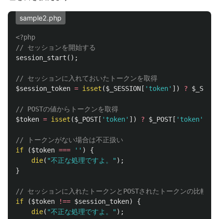
sample2.php
<?php
// セッションを開始する
session_start
();
// セッションに入れておいたトークンを取得
$session_token
=
isset
(
$_SESSION
[
'token'
])
?
$_SESSI
// POSTの値からトークンを取得
$token
=
isset
(
$_POST
[
'token'
])
?
$_POST
[
'token'
]
:
// トークンがない場合は不正扱い
if
(
$token
===
''
)
{
die
(
"不正な処理ですよ。"
);
}
// セッションに入れたトークンとPOSTされたトークンの比較
if
(
$token
!==
$session_token
)
{
die
(
"不正な処理ですよ。"
);