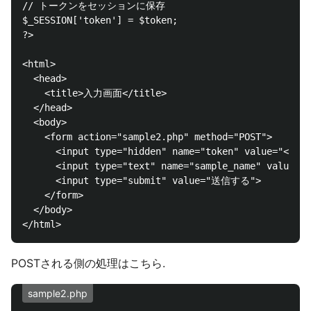
// トークンをセッションに保存

$_SESSION['token'] = $token;

?>

<html>

  <head>

    <title>入力画面</title>

  </head>

  <body>

    <form action="sample2.php" method="POST">

      <input type="hidden" name="token" value="<?=$t
      <input type="text" name="sample_name" value=""
      <input type="submit" value="送信する">

    </form>

  </body>

POSTされる側の処理はこちら.
sample2.php