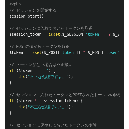
<?php
// セッションを開始する
session_start
();
// セッションに入れておいたトークンを取得
$session_token
=
isset
(
$_SESSION
[
'token'
])
?
$_SESSI
// POSTの値からトークンを取得
$token
=
isset
(
$_POST
[
'token'
])
?
$_POST
[
'token'
]
:
// トークンがない場合は不正扱い
if
(
$token
===
''
)
{
die
(
"不正な処理ですよ。"
);
}
// セッションに入れたトークンとPOSTされたトークンの比較
if
(
$token
!==
$session_token
)
{
die
(
"不正な処理ですよ。"
);
}
// セッションに保存しておいたトークンの削除