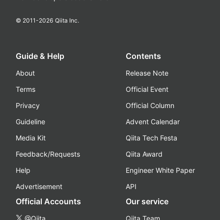
© 2011-
2026
Qiita Inc.
Guide & Help
Contents
About
Release Note
Terms
Official Event
Privacy
Official Column
Guideline
Advent Calendar
Media Kit
Qiita Tech Festa
Feedback/Requests
Qiita Award
Help
Engineer White Paper
Advertisement
API
Official Accounts
Our service
@Qiita
Qiita Team