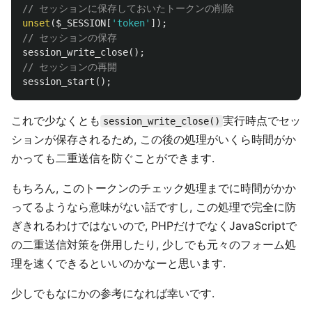
// セッションに保存しておいたトークンの削除
unset
(
$_SESSION
[
'token'
]);
// セッションの保存
session_write_close
();
// セッションの再開
session_start
();
これで少なくとも
実行時点でセッ
session_write_close()
ションが保存されるため, この後の処理がいくら時間がか
かっても二重送信を防ぐことができます.
もちろん, このトークンのチェック処理までに時間がかか
ってるようなら意味がない話ですし, この処理で完全に防
ぎきれるわけではないので, PHPだけでなくJavaScriptで
の二重送信対策を併用したり, 少しでも元々のフォーム処
理を速くできるといいのかなーと思います.
少しでもなにかの参考になれば幸いです.