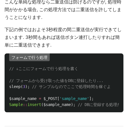
こんな単純な処理なら二重送信は防げるのですが, 処理時
間がかかる場合, この処理方法では二重送信を許してしま
うことになります.
下記の例ではおよそ3秒程度の間二重送信が実行できてし
まいます. 3秒間もあれば送信ボタン連打したりすれば簡
単に二重送信できます.
フォームで行う処理
// ↓ここにフォームで行う処理を書く
// フォームから受け取った値をDBに登録したり...
sleep
(
3
);
// サンプルなのでここで処理時間を稼ぐよ
$sample_name
=
$_POST
[
'sample_name'
];
Sample
::
insert
(
$sample_name
);
// DBに登録する処理だと