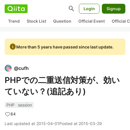
search
Login
Signup
Trend
Stock List
Question
Official Event
Official
info
More than 5 years have passed since last update.
@
cufh
PHPでの二重送信対策が、効い
ていない？(追記あり)
PHP
session
84
Last updated at
2015-04-01
Posted at
2015-03-29