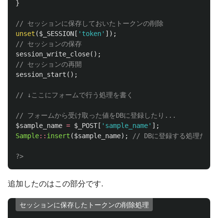
}
// セッションに保存しておいたトークンの削除
unset
(
$_SESSION
[
'token'
]);
// セッションの保存
session_write_close
();
// セッションの再開
session_start
();
// ↓ここにフォームで行う処理を書く
// フォームから受け取った値をDBに登録したり...
$sample_name
=
$_POST
[
'sample_name'
];
Sample
::
insert
(
$sample_name
);
// DBに登録する処理だと
?>
追加したのはこの部分です.
セッションに保存したトークンの削除処理