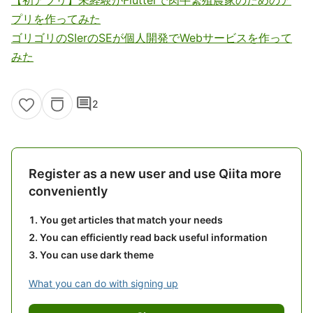
プリを作ってみた
ゴリゴリのSIerのSEが個人開発でWebサービスを作って
みた
comment
2
Register as a new user and use Qiita more
conveniently
You get articles that match your needs
You can efficiently read back useful information
You can use dark theme
What you can do with signing up