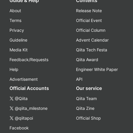
Guide & Help
Contents
About
Release Note
Terms
Official Event
Privacy
Official Column
Guideline
Advent Calendar
Media Kit
Qiita Tech Festa
Feedback/Requests
Qiita Award
Help
Engineer White Paper
Advertisement
API
Official Accounts
Our service
@Qiita
Qiita Team
@qiita_milestone
Qiita Zine
@qiitapoi
Official Shop
Facebook