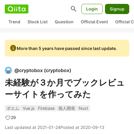
search
Login
Signup
Trend
Stock List
Question
Official Event
Official
info
More than 5 years have passed since last update.
@
cryptobox
(
cryptobox
)
未経験が３か月でブックレビュ
ーサイトを作ってみた
ポエム
Vue.js
Firebase
個人開発
Nuxt
29
Last updated at
2021-01-24
Posted at
2020-09-13