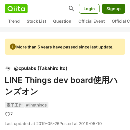
search
Login
Signup
Trend
Stock List
Question
Official Event
Official
info
More than 5 years have passed since last update.
@
cpulabs
(
Takahiro Ito
)
LINE Things dev board使用ハ
ンズオン
電子工作
#linethings
7
Last updated at
2019-05-26
Posted at
2019-05-10