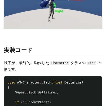
実装コード
以下が、最終的に動作した
クラスの
の
Character
Tick
例です。
void
AMyCharacter
::
Tick
(
float
DeltaTime
)
{
Super
::
Tick
(
DeltaTime
);
if
(
!
CurrentPlanet
)