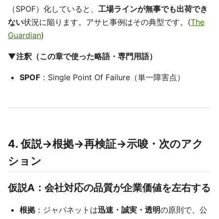
（SPOF）化していると、
工場ラインが無事でも出荷でき
ない
状況に陥ります。アサヒ事例はその典型です。(
The
Guardian
)
▼注釈（この章で使った略語・専門用語）
SPOF
：Single Point Of Failure（単一障害点）
4. 仮説→根拠→再検証→示唆・次のアク
ション
仮説A：会社対応の品質が企業価値を左右する
根拠
：ジャパネットは
迅速・誠実・透明
の原則で、公