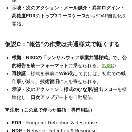
示唆・次のアクション
：
メール媒介・異常ログイン・
高確度EDR
の
トップ3ユースケース
からSOAR自動化を
開始。
仮説C：“報告”の作業は共通様式で軽くする
根拠
：
NISCの「ランサムウェア事案共通様式」で、公
的報告を統一フォーマット
に乗せられる。(
NISC
)
再検証
：様式を事前に
Wiki化
しておけば、初動での
紙
仕事
が減り、
技術復旧
に人を寄せられる。
示唆・次のアクション
：
様式のひな形/提出フロー
を標
準化し、
日次アップデート
を自動配信。
▼注釈（この章で使った略語・専門用語）
EDR
：Endpoint Detection & Response
NDR
：Network Detection & Response