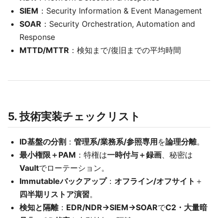
SIEM
：Security Information & Event Management
SOAR
：Security Orchestration, Automation and
Response
MTTD/MTTR
：検知まで/復旧までの平均時間
5. 技術実装チェックリスト
ID基盤の分割
：
管理系/業務系/参照専用
を
論理分離
。
最小権限＋PAM
：特権は
一時付与＋録画
、秘密は
Vault
でローテーション。
Immutableバックアップ
：
オフライン/オフサイト
＋
四半期リストア演習
。
検知と隔離
：
EDR/NDR→SIEM→SOAR
で
C2・大量暗