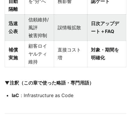
自動
を“分”へ
務影響
認ゲート
隔離
信頼維持/
迅速
日次アップデ
風評
誤情報拡散
公表
ート＋FAQ
被害抑制
顧客ロイ
補償
直接コスト
対象・期間を
ヤルティ
実施
増
明確化
維持
▼注釈（この章で使った略語・専門用語）
IaC
：Infrastructure as Code