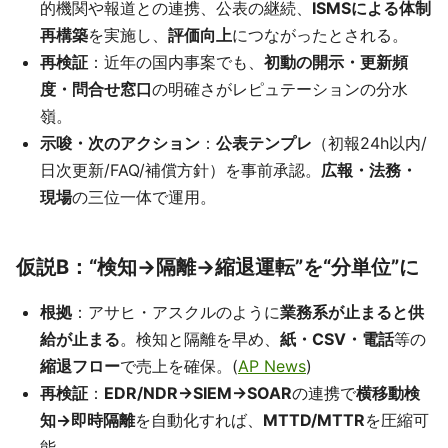
的機関や報道との連携、公表の継続、
ISMSによる体制
再構築
を実施し、
評価向上
につながったとされる。
再検証
：近年の国内事案でも、
初動の開示・更新頻
度・問合せ窓口
の明確さがレピュテーションの分水
嶺。
示唆・次のアクション
：
公表テンプレ
（初報24h以内/
日次更新/FAQ/補償方針）を事前承認。
広報・法務・
現場
の三位一体で運用。
仮説B：“検知→隔離→縮退運転”を“分単位”に
根拠
：アサヒ・アスクルのように
業務系が止まると供
給が止まる
。検知と隔離を早め、
紙・CSV・電話
等の
縮退フロー
で売上を確保。(
AP News
)
再検証
：
EDR/NDR→SIEM→SOAR
の連携で
横移動検
知→即時隔離
を自動化すれば、
MTTD/MTTR
を圧縮可
能。