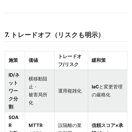
7. トレードオフ（リスクも明示）
トレードオ
施策
価値
緩和策
フ/リスク
ID/ネ
横移動阻
ット
止・
IaC
と変更管理
ワー
運用複雑化
被害局所
の厳格化
ク分
化
割
SOA
R
MTTR
誤隔離の業
信頼スコア×承