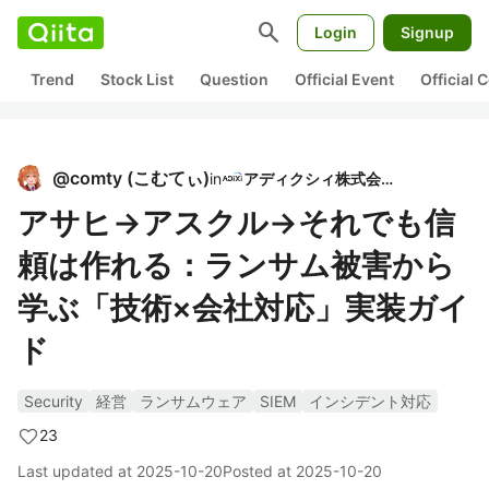
search
Login
Signup
Trend
Stock List
Question
Official Event
Official
@
comty
(
こむてぃ
)
in
アディクシィ株式会社
アサヒ→アスクル→それでも信
頼は作れる：ランサム被害から
学ぶ「技術×会社対応」実装ガイ
ド
Security
経営
ランサムウェア
SIEM
インシデント対応
23
Last updated at
2025-10-20
Posted at
2025-10-20