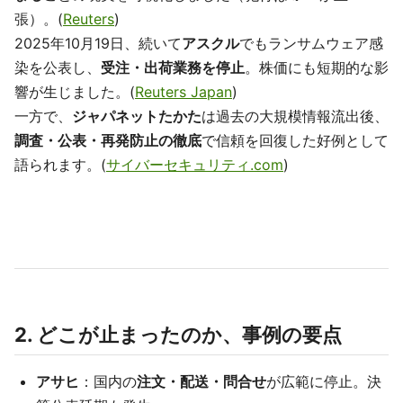
張）。(
Reuters
)
2025年10月19日、続いて
アスクル
でもランサムウェア感
染を公表し、
受注・出荷業務を停止
。株価にも短期的な影
響が生じました。(
Reuters Japan
)
一方で、
ジャパネットたかた
は過去の大規模情報流出後、
調査・公表・再発防止の徹底
で信頼を回復した好例として
語られます。(
サイバーセキュリティ.com
)
2. どこが止まったのか、事例の要点
アサヒ
：国内の
注文・配送・問合せ
が広範に停止。決