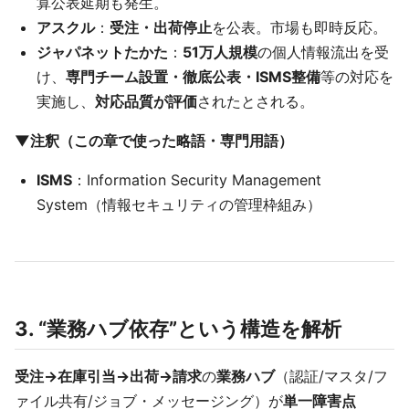
算公表延期も発生。
アスクル
：
受注・出荷停止
を公表。市場も即時反応。
ジャパネットたかた
：
51万人規模
の個人情報流出を受
け、
専門チーム設置・徹底公表・ISMS整備
等の対応を
実施し、
対応品質が評価
されたとされる。
▼注釈（この章で使った略語・専門用語）
ISMS
：Information Security Management
System（情報セキュリティの管理枠組み）
3. “業務ハブ依存”という構造を解析
受注→在庫引当→出荷→請求
の
業務ハブ
（認証/マスタ/フ
ァイル共有/ジョブ・メッセージング）が
単一障害点