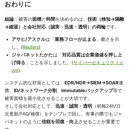
おわりに
結論
：被害の
面積
と
時間
を決めるのは、
技術（検知→隔離
→縮退）と会社対応（誠実・迅速・透明）の両輪
です。
アサヒ/アスクル
は「
業務フローが止まる
」脆さを示
し、(
Reuters
)
ジャパネットたかた
は「
対応品質は企業価値を押し上
げ得る
」ことを示しました。(
サイバーセキュリティ.c
om
)
システム的な対策としては、
EDR/NDR→SIEM→SOAR
連
携、
ID/ネットワーク分割
、
Immutableバックアップ
等で
被害面積を最小化させることが大切です。
そして会社対応として、
迅速・誠実・透明
（初報24h/日
次更新/FAQ/補償）をテンプレで回し、有事の際でもジャ
パネットのように
信頼を回復・向上
させることが重要で