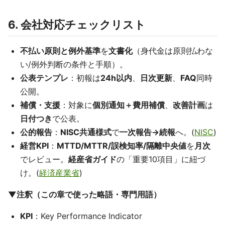
6. 会社対応チェックリスト
不払い原則と例外基準
を
文書化
（身代金は原則払わな
い/例外判断の条件と手順）。
公表テンプレ
：初報は
24h以内
、
日次更新
、
FAQ
同時
公開。
補償・支援
：対象に
個別通知＋費用補償
、
改善計画
は
日付つき
で公表。
公的報告
：
NISC共通様式
で
一次報告→続報
へ。(
NISC
)
経営KPI
：
MTTD/MTTR/誤検知率/隔離中央値
を
月次
でレビュー。
経産省ガイド
の「重要10項目」に紐づ
け。(
経済産業省
)
▼注釈（この章で使った略語・専門用語）
KPI
：Key Performance Indicator