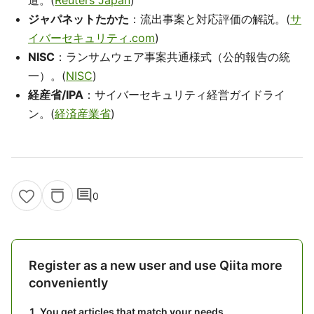
道。(
Reuters Japan
)
ジャパネットたかた
：流出事案と対応評価の解説。(
サ
イバーセキュリティ.com
)
NISC
：ランサムウェア事案共通様式（公的報告の統
一）。(
NISC
)
経産省/IPA
：サイバーセキュリティ経営ガイドライ
ン。(
経済産業省
)
comment
0
Register as a new user and use Qiita more
conveniently
You get articles that match your needs