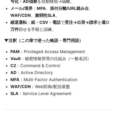
号化・AD偵察
を自動検知→隔離。
メール/境界
：
MFA
、
添付分離/URL踏み台
、
WAF/CDN
、
脆弱性SLA
。
縮退運転
：
紙・CSV・電話
で
受注→出荷→請求
を
週○
万件
回せる手順と訓練。
▼注釈（この章で使った略語・専門用語）
PAM
：Privileged Access Management
Vault
：秘密情報管理の仕組み（一般名詞）
C2
：Command & Control
AD
：Active Directory
MFA
：Multi-Factor Authentication
WAF/CDN
：Web防御/配信基盤
SLA
：Service Level Agreement