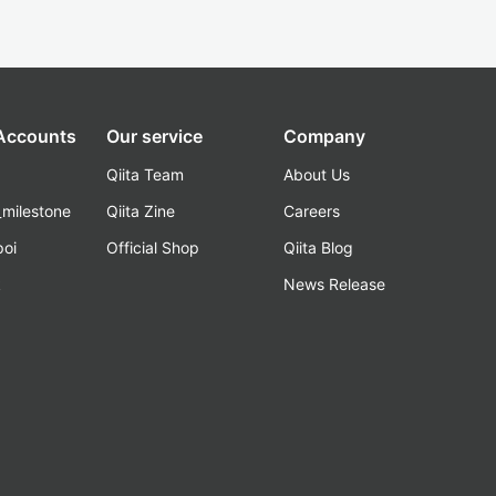
 Accounts
Our service
Company
Qiita Team
About Us
_milestone
Qiita Zine
Careers
poi
Official Shop
Qiita Blog
k
News Release