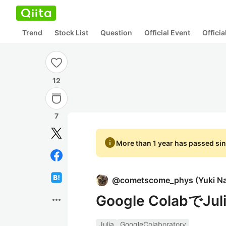
Trend
Stock List
Question
Official Event
Offici
12
7
info
More than 1 year has passed sin
@
cometscome_phys
(
Yuki N
Google Colab
more_horiz
Julia
GoogleColaboratory