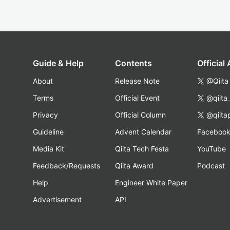
Guide & Help
Contents
Official
About
Release Note
@Qiita
Terms
Official Event
@qiita
Privacy
Official Column
@qiita
Guideline
Advent Calendar
Faceboo
Media Kit
Qiita Tech Festa
YouTube
Feedback/Requests
Qiita Award
Podcast
Help
Engineer White Paper
Advertisement
API