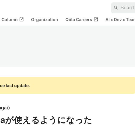
search
open_in_new
open_in_new
al Column
Organization
Qiita Careers
AI x Dev x Tea
ce last update.
agai
)
でJuliaが使えるようになった