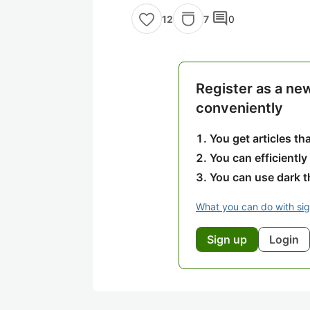
comment
7
0
12
Register as a ne
conveniently
You get articles t
You can efficiently
You can use dark 
What you can do with si
Sign up
Login