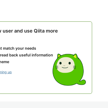
w user and use Qiita more
hat match your needs
 read back useful information
theme
gning up