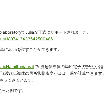
ColaboratoryでJuliaが正式にサポートされました。
tatus/1897413433542500486
単にJuliaを試すことができます。
ticHamiltonians.jl
でs波超伝導体の局所電子状態密度を計
二次元s波超伝導体の局所状態密度がほぼ一瞬で計算できます。
もやってみています。
aを使った例です。