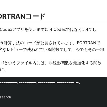
RTRANコード
のCodexアプリを使います(5.4 Codexではなく5.4でし
う計算手法のコードが公開されています。FORTRANで
有名なレビューで使われている関数でして、今でもその一部
anc.fというファイル内には、非線形関数を最適化する関数
頭に、
=========+=========+=========+=========+=$

earch
