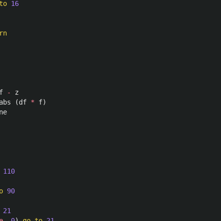
to
16
rn
f
-
z
abs
(
df
*
f
)
ne
110
o
90
21
e.
0
)
go to
21