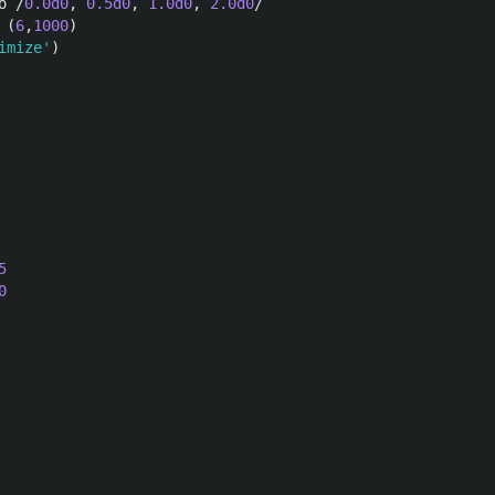
o
/
0.0d0
,
0.5d0
,
1.0d0
,
2.0d0
/
(
6
,
1000
)
imize'
)
5
0