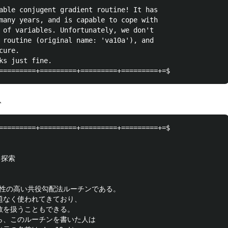
able conjugent gradient routine! It has

many years, and is capable to cope with

 of variables. Unfortunately, we don't

 routine (original name: 'va10a'), and 

ure.

ks just fine.

、
=========+=========+=========+=========+=$

探索

信頼性の高い共役勾配法ルーチンである。

り問題なく使われてきており、

の変数を扱うこともできる。

念ながら、このルーチンを書いた人は
