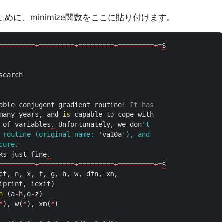
ために、minimize関数をここに貼り付けます。
=========+=========+=========+=========+=
$
search
able
conjugent
gradient
routine
! It has
many
years
,
and
is
capable
to
cope
with
of
variables
.
Unfortunately
,
we
don
't

 routine (original name: '
va10a
'), and 

ure.

ks
just
fine
.
=========+=========+=========+=========+=
$
ct
,
n
,
x
,
f
,
g
,
h
,
w
,
dfn
,
xm
,
iprint
,
iexit
)
n
(
a
-
h
,
o
-
z
)
*
),
w
(
*
),
xm
(
*
)