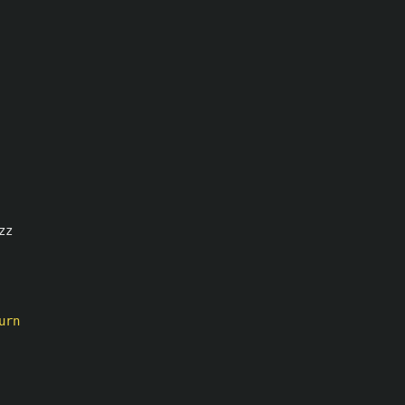
zz
urn