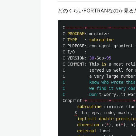
どのくらいFORTRANなのか見る
C
========+=========+=========+
C
PROGRAM
:
minimize
C
TYPE
:
subroutine
C
PURPOSE
:
conjugent
gradient
C
I
/
O
:
C
VERSION
:
30
-
Sep
-95
C
COMMENT
:
This
is
a
most
reli
C
served
us
well
for
C
a
very
large
number
C          know who wrote this
C          we find it very obsc
C          Don'
t
worry
,
it
wor
Cnoprint
=+=========+=========+
subroutine
minimize
(
fun
$
hh
,
eps
,
mode
,
maxfn
,
implicit
double precisio
dimension
x
(
*
),
g
(
*
),
h
(
external
funct