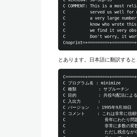
C COMMENT: This is a most reli
C          served us well for 
C          a very large number
C          know who wrote this
C          we find it very obsc
C          Don't worry, it wor
とあります。日本語に翻訳すると
C========+=========+=========+
C プログラム名 : minimize

C 種類         : サブルーチン

C 目的         : 共役勾配法による
C 入出力       :

C バージョン   : 1995年9月30日

C コメント     : これは非常に
C                長年にわた
C                非常に多数
C                ただし残