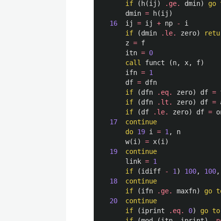
if
(
h
(
ij
)
.ge.
dmin
)
go 
dmin
=
h
(
ij
)
16
ij
=
ij
+
np
-
i
if
(
dmin
.le.
zero
)
retu
z
=
f
itn
=
0
call
funct
(
n
,
x
,
f
)
ifn
=
1
df
=
dfn
if
(
dfn
.eq.
zero
)
df
=
if
(
dfn
.lt.
zero
)
df
=
if
(
df
.le.
zero
)
df
=
o
17
continue
do
19
i
=
1
,
n
w
(
i
)
=
x
(
i
)
19
continue
link
=
1
if
(
idiff
-
1
)
100
,
100
,
18
continue
if
(
ifn
.ge.
maxfn
)
go t
20
continue
if
(
iprint
.eq.
0
)
go to
if
(
mod
(
itn
,
iprint
)
.n