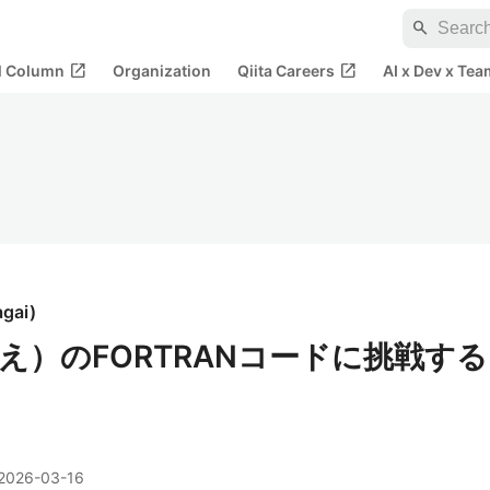
search
open_in_new
open_in_new
al Column
Organization
Qiita Careers
AI x Dev x Tea
agai
)
え）のFORTRANコードに挑戦する
2026-03-16