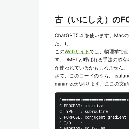
古（いにしえ）のFO
ChatGPT5.4 を使います。Mac
た。)。
この
Webサイト
では、物理学で使
す。DMFTと呼ばれる手法の超
が使われているかもしれません。
さて、このコードのうち、lisal
minimizeがあります。ここの文
C========+=========+=========+
C PROGRAM: minimize

C TYPE   : subroutine

C PURPOSE: conjugent gradient s
C I/O    : 

C VERSION: 30-Sep-95
