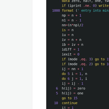
data
zero
,
half
,
one
,
tw
if
(
iprint
.ne.
0
)
write
1000
format
(
' entry into min
np
=
n
+
1
n1
=
n
-
1
nn
=
(
n
*
np
)/
2
is
=
n
iu
=
n
iv
=
n
+
n
ib
=
iv
+
n
idiff
=
1
iexit
=
0
if
(
mode
.eq.
3
)
go to
1
if
(
mode
.eq.
2
)
go to
1
ij
=
nn
+
1
do
5
i
=
1
,
n
do
6
j
=
1
,
i
ij
=
ij
-
1
6
h
(
ij
)
=
zero
5
h
(
ij
)
=
one
go to
15
10
continue
ij
=
1