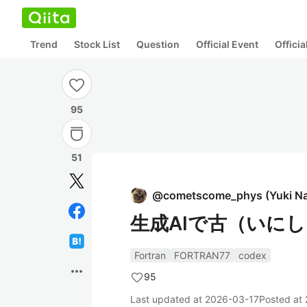
Trend
Stock List
Question
Official Event
Offici
95
51
@
cometscome_phys
(
Yuki N
生成AIで古（いにし
Fortran
FORTRAN77
codex
more_horiz
95
Last updated at
2026-03-17
Posted at