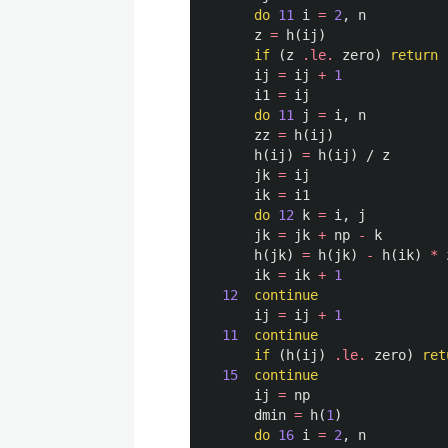
do
11
i
=
2
,
n
z
=
h
(
ij
)
if
(
z
.le.
zero
)
return
ij
=
ij
+
1
i1
=
ij
do
11
j
=
i
,
n
zz
=
h
(
ij
)
h
(
ij
)
=
h
(
ij
)
/
z
jk
=
ij
ik
=
i1
do
12
k
=
i
,
j
jk
=
jk
+
np
-
k
h
(
jk
)
=
h
(
jk
)
-
h
(
ik
)
*
ik
=
ik
+
1
12
continue
ij
=
ij
+
1
11
continue
if
(
h
(
ij
)
.le.
zero
)
ret
15
continue
ij
=
np
dmin
=
h
(
1
)
do
16
i
=
2
,
n