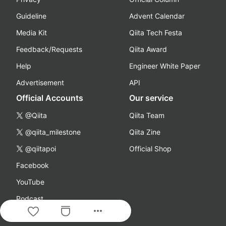
Guideline
Advent Calendar
Media Kit
Qiita Tech Festa
Feedback/Requests
Qiita Award
Help
Engineer White Paper
Advertisement
API
Official Accounts
Our service
@Qiita
Qiita Team
@qiita_milestone
Qiita Zine
@qiitapoi
Official Shop
Facebook
YouTube
Podcast
more_horiz
Company