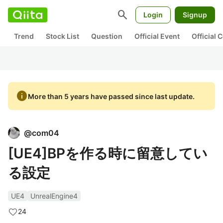
search
Login
Signup
Trend
Stock List
Question
Official Event
Official
info
More than 5 years have passed since last update.
@
com04
[UE4]BPを作る時に留意してい
る設定
UE4
UnrealEngine4
24