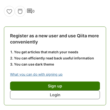
comment
0
Register as a new user and use Qiita more
conveniently
You get articles that match your needs
You can efficiently read back useful information
You can use dark theme
What you can do with signing up
Sign up
Login