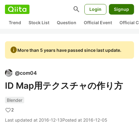
search
Login
Signup
Trend
Stock List
Question
Official Event
Official
info
More than 5 years have passed since last update.
@
com04
ID Map用テクスチャの作り方
Blender
2
Last updated at
2016-12-13
Posted at
2016-12-05