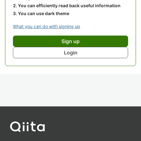
You can efficiently read back useful information
You can use dark theme
What you can do with signing up
Sign up
Login