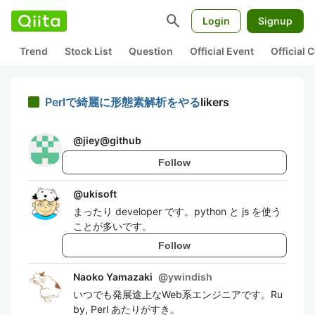
search
Login
Signup
Trend
Stock List
Question
Official Event
Official
Perlで綺麗に形態素解析をやる
likers
@
jiey@github
Follow
@
ukisoft
まったり developer です。python と js を使う
ことが多いです。
Follow
Naoko Yamazaki
@
ywindish
いつでも発展途上なWeb系エンジニアです。Ru
by, Perl あたりがすき。