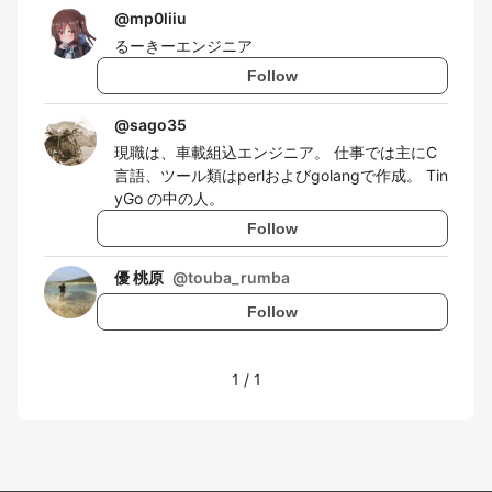
@
mp0liiu
るーきーエンジニア
Follow
@
sago35
現職は、車載組込エンジニア。 仕事では主にC
言語、ツール類はperlおよびgolangで作成。 Tin
yGo の中の人。
Follow
優 桃原
@
touba_rumba
Follow
1
/
1