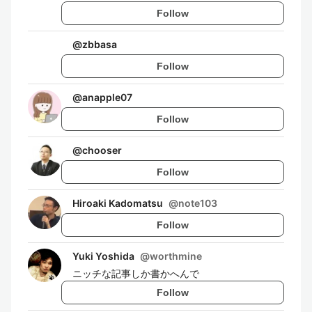
Follow
@
zbbasa
Follow
@
anapple07
Follow
@
chooser
Follow
Hiroaki Kadomatsu
@
note103
Follow
Yuki Yoshida
@
worthmine
ニッチな記事しか書かへんで
Follow