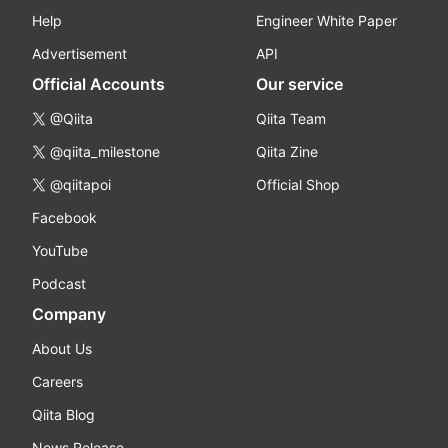
Help
Engineer White Paper
Advertisement
API
Official Accounts
Our service
@Qiita
Qiita Team
@qiita_milestone
Qiita Zine
@qiitapoi
Official Shop
Facebook
YouTube
Podcast
Company
About Us
Careers
Qiita Blog
News Release