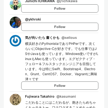
Junichi ICHIKAWA
@
j1ichikawa
Follow
@
ykhroki
Follow
気が向いたら 書くかも
@
selious
横浜好きのPythonistaでありPHPerです。次く
らいにObjective-Cが好きです。でも仕事ではJ
SやJavaも使っています。Windows使いですがL
inuxもMacも使っています。エグゼクティブ・
フェロー＆フルスタックエンジニアを目指して
います。今は特にSwift、Bootstrap4、Electro
n、Grunt、CentOS7、Docker、Vagrantに興味
津々です
Follow
Fujiwara Takahiro
@
kasumani
こだわることにはこだわるが、飽きたらめちゃ
くちゃテキトー。ワクワクすることめちゃめち