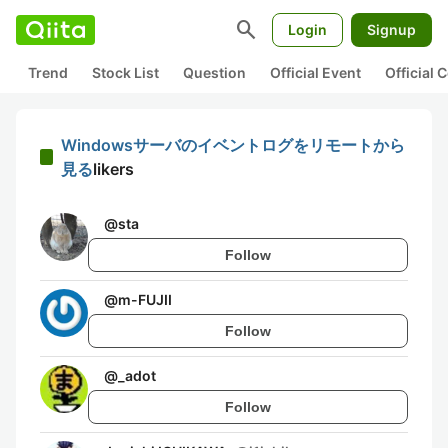
search
Login
Signup
Trend
Stock List
Question
Official Event
Official
Windowsサーバのイベントログをリモートから
見る
likers
@
sta
Follow
@
m-FUJII
Follow
@
_adot
Follow