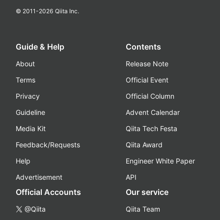
© 2011-
2026
Qiita Inc.
Guide & Help
Contents
About
Release Note
Terms
Official Event
Privacy
Official Column
Guideline
Advent Calendar
Media Kit
Qiita Tech Festa
Feedback/Requests
Qiita Award
Help
Engineer White Paper
Advertisement
API
Official Accounts
Our service
@Qiita
Qiita Team