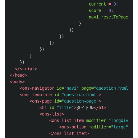
current
=
0
;
score
=
0
;
navi
.
resetToPage
(
"
qu
}
})
})
})
})
}
})
</script>
</head>
<body>
<ons-navigator
id=
"navi"
page=
"question.html"
></
<ons-template
id=
"question.html"
>
<ons-page
id=
"question-page"
>
<h1
id=
"title"
>
タイトル
</h1>
<ons-list>
<ons-list-item
modifier=
"longdivider
<ons-button
modifier=
"large"
cla
</ons-list-item>