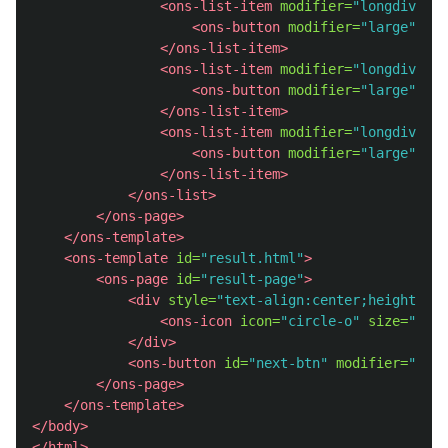
<ons-list-item
modifier=
"longdivider
<ons-button
modifier=
"large"
cla
</ons-list-item>
<ons-list-item
modifier=
"longdivider
<ons-button
modifier=
"large"
cla
</ons-list-item>
<ons-list-item
modifier=
"longdivider
<ons-button
modifier=
"large"
cla
</ons-list-item>
</ons-list>
</ons-page>
</ons-template>
<ons-template
id=
"result.html"
>
<ons-page
id=
"result-page"
>
<div
style=
"text-align:center;height:300
<ons-icon
icon=
"circle-o"
size=
"300p
</div>
<ons-button
id=
"next-btn"
modifier=
"larg
</ons-page>
</ons-template>
</body>
</html>