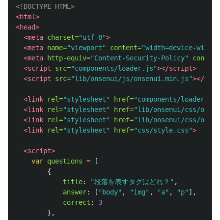
<!DOCTYPE HTML>
<html>
<head>
<meta
charset=
"utf-8"
>
<meta
name=
"viewport"
content=
"width=device-width,
<meta
http-equiv=
"Content-Security-Policy"
content
<script 
src=
"components/loader.js"
></script>
<script 
src=
"lib/onsenui/js/onsenui.min.js"
></scri
<link
rel=
"stylesheet"
href=
"components/loader.css
<link
rel=
"stylesheet"
href=
"lib/onsenui/css/onsen
<link
rel=
"stylesheet"
href=
"lib/onsenui/css/onsen
<link
rel=
"stylesheet"
href=
"css/style.css"
>
<script>
var
questions
=
[
{
title
:
"
段落を表すタグはどれ？
"
,
answer
:
[
"
body
"
,
"
img
"
,
"
a
"
,
"
p
"
],
correct
:
3
},