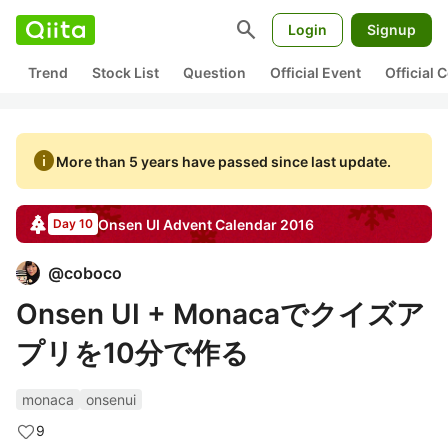
search
Login
Signup
Trend
Stock List
Question
Official Event
Official
info
More than 5 years have passed since last update.
Onsen UI
Advent Calendar
2016
Day 10
@
coboco
Onsen UI + Monacaでクイズア
プリを10分で作る
monaca
onsenui
9