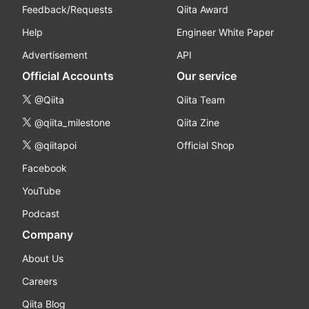
Feedback/Requests
Qiita Award
Help
Engineer White Paper
Advertisement
API
Official Accounts
Our service
@Qiita
Qiita Team
@qiita_milestone
Qiita Zine
@qiitapoi
Official Shop
Facebook
YouTube
Podcast
Company
About Us
Careers
Qiita Blog