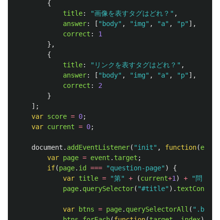
{
title
:
"
画像を表すタグはどれ？
"
,
answer
:
[
"
body
"
,
"
img
"
,
"
a
"
,
"
p
"
],
correct
:
1
},
{
title
:
"
リンクを表すタグはどれ？
"
,
answer
:
[
"
body
"
,
"
img
"
,
"
a
"
,
"
p
"
],
correct
:
2
}
];
var
score
=
0
;
var
current
=
0
;
document
.
addEventListener
(
"
init
"
,
function
(
event
var
page
=
event
.
target
;
if
(
page
.
id
===
"
question-page
"
)
{
var
title
=
"
第
"
+
(
current
+
1
)
+
"
問：
"
page
.
querySelector
(
"
#title
"
).
textContent
var
btns
=
page
.
querySelectorAll
(
"
.btn
"
)
btns
.
forEach
(
function
(
target
,
index
)
{