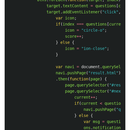
target
.
textContent
=
questions
[
curre
target
.
addEventListener
(
"
click
"
,
fun
var
icon
;
if
(
index
===
questions
[
current
].
icon
=
"
circle-o
"
;
score
++
;
}
else
{
icon
=
"
ion-close
"
;
}
var
navi
=
document
.
querySelecto
navi
.
pushPage
(
"
result.html
"
)
.
then
(
function
(
page
)
{
page
.
querySelector
(
"
#result-
page
.
querySelector
(
"
#next-bt
current
++
;
if
(
current
<
questions
.
l
navi
.
pushPage
(
"
quest
}
else
{
var
msg
=
questions
.
ons
.
notification
.
ale