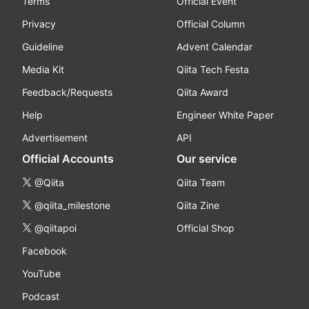
Terms
Official Event
Privacy
Official Column
Guideline
Advent Calendar
Media Kit
Qiita Tech Festa
Feedback/Requests
Qiita Award
Help
Engineer White Paper
Advertisement
API
Official Accounts
Our service
@Qiita
Qiita Team
@qiita_milestone
Qiita Zine
@qiitapoi
Official Shop
Facebook
YouTube
Podcast