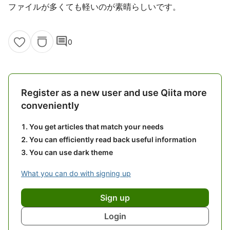
ファイルが多くても軽いのが素晴らしいです。
comment
0
Register as a new user and use Qiita more
conveniently
You get articles that match your needs
You can efficiently read back useful information
You can use dark theme
What you can do with signing up
Sign up
Login