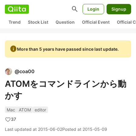
search
Login
Signup
Trend
Stock List
Question
Official Event
Official
info
More than 5 years have passed since last update.
@
coa00
ATOMをコマンドラインから動
かす
Mac
ATOM
editor
37
Last updated at
2015-06-02
Posted at
2015-05-09