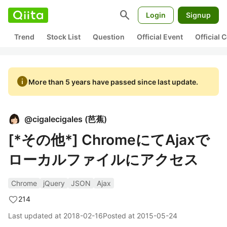
search
Login
Signup
Trend
Stock List
Question
Official Event
Official
info
More than 5 years have passed since last update.
@
cigalecigales
(
芭蕉
)
[*その他*] ChromeにてAjaxで
ローカルファイルにアクセス
Chrome
jQuery
JSON
Ajax
214
Last updated at
2018-02-16
Posted at
2015-05-24