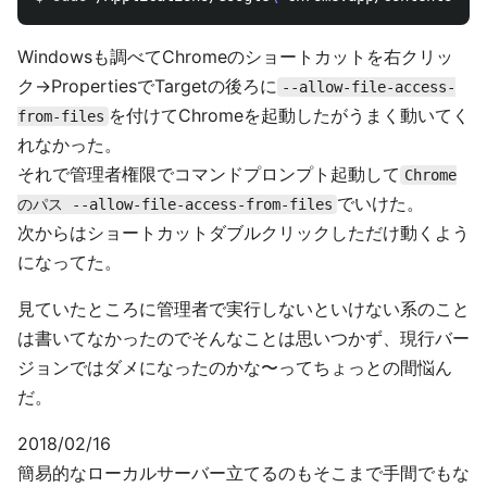
Windowsも調べてChromeのショートカットを右クリッ
ク→PropertiesでTargetの後ろに
--allow-file-access-
を付けてChromeを起動したがうまく動いてく
from-files
れなかった。
それで管理者権限でコマンドプロンプト起動して
Chrome
でいけた。
のパス --allow-file-access-from-files
次からはショートカットダブルクリックしただけ動くよう
になってた。
見ていたところに管理者で実行しないといけない系のこと
は書いてなかったのでそんなことは思いつかず、現行バー
ジョンではダメになったのかな〜ってちょっとの間悩ん
だ。
2018/02/16
簡易的なローカルサーバー立てるのもそこまで手間でもな