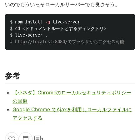
いのでもういっそローカルサーバーでも良さそう。
$ 
npm 
install
-g
$ 
cd
$ 
live-server 
.
# http://localost:8080/でブラウザからアクセス可能
参考
【小ネタ】Chromeのローカルセキュリティポリシー
の回避
Google Chrome でAjaxを利用しローカルファイルに
アクセスする
comment
1