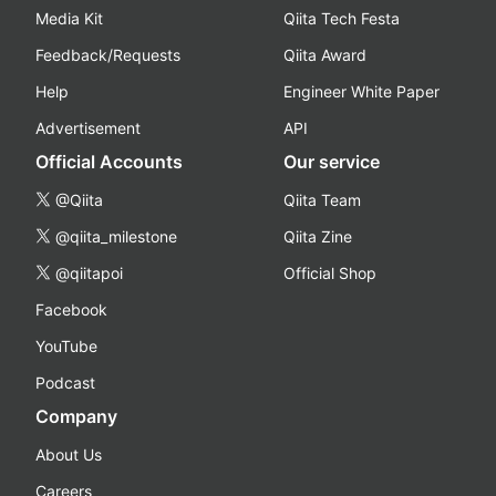
Media Kit
Qiita Tech Festa
Feedback/Requests
Qiita Award
Help
Engineer White Paper
Advertisement
API
Official Accounts
Our service
@Qiita
Qiita Team
@qiita_milestone
Qiita Zine
@qiitapoi
Official Shop
Facebook
YouTube
Podcast
Company
About Us
Careers