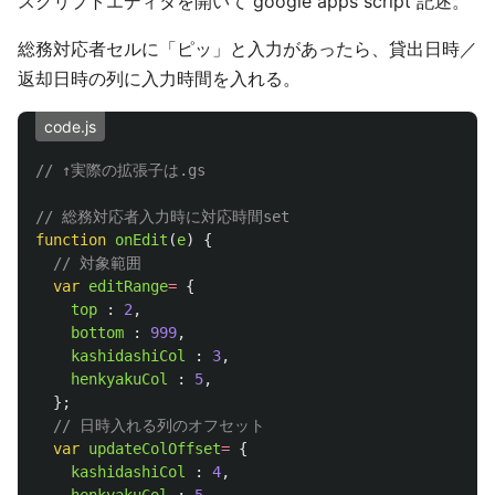
スクリプトエディタを開いて google apps script 記述。
総務対応者セルに「ピッ」と入力があったら、貸出日時／
返却日時の列に入力時間を入れる。
code.js
// ↑実際の拡張子は.gs
// 総務対応者入力時に対応時間set
function
onEdit
(
e
)
{
// 対象範囲
var
editRange
=
{
top
:
2
,
bottom
:
999
,
kashidashiCol
:
3
,
henkyakuCol
:
5
,
};
// 日時入れる列のオフセット
var
updateColOffset
=
{
kashidashiCol
:
4
,