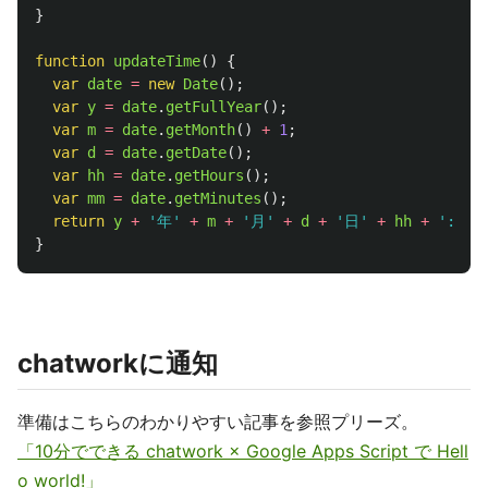
}
function
updateTime
()
{
var
date
=
new
Date
();
var
y
=
date
.
getFullYear
();
var
m
=
date
.
getMonth
()
+
1
;
var
d
=
date
.
getDate
();
var
hh
=
date
.
getHours
();
var
mm
=
date
.
getMinutes
();
return
y
+
'
年
'
+
m
+
'
月
'
+
d
+
'
日
'
+
hh
+
'
:
'
+
}
chatworkに通知
準備はこちらのわかりやすい記事を参照プリーズ。
「10分でできる chatwork × Google Apps Script で Hell
o world!」