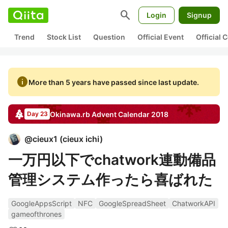
search
Login
Signup
Trend
Stock List
Question
Official Event
Official
info
More than 5 years have passed since last update.
Okinawa.rb
Advent Calendar
2018
Day 23
@
cieux1
(
cieux ichi
)
一万円以下でchatwork連動備品
管理システム作ったら喜ばれた
GoogleAppsScript
NFC
GoogleSpreadSheet
ChatworkAPI
gameofthrones