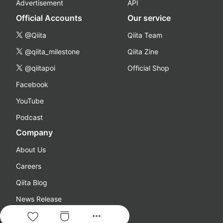
Advertisement
API
Official Accounts
Our service
@Qiita
Qiita Team
@qiita_milestone
Qiita Zine
@qiitapoi
Official Shop
Facebook
YouTube
Podcast
Company
About Us
Careers
Qiita Blog
News Release
more_horiz