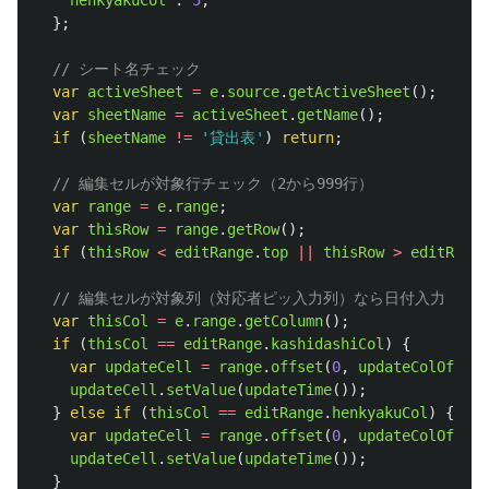
henkyakuCol
:
5
,
};
// シート名チェック
var
activeSheet
=
e
.
source
.
getActiveSheet
();
var
sheetName
=
activeSheet
.
getName
();
if 
(
sheetName
!=
'
貸出表
'
)
return
;
// 編集セルが対象行チェック（2から999行）
var
range
=
e
.
range
;
var
thisRow
=
range
.
getRow
();
if 
(
thisRow
<
editRange
.
top
||
thisRow
>
editRange
// 編集セルが対象列（対応者ピッ入力列）なら日付入力
var
thisCol
=
e
.
range
.
getColumn
();
if 
(
thisCol
==
editRange
.
kashidashiCol
)
{
var
updateCell
=
range
.
offset
(
0
,
updateColOffset
updateCell
.
setValue
(
updateTime
());
}
else
if 
(
thisCol
==
editRange
.
henkyakuCol
)
{
var
updateCell
=
range
.
offset
(
0
,
updateColOffset
updateCell
.
setValue
(
updateTime
());
}