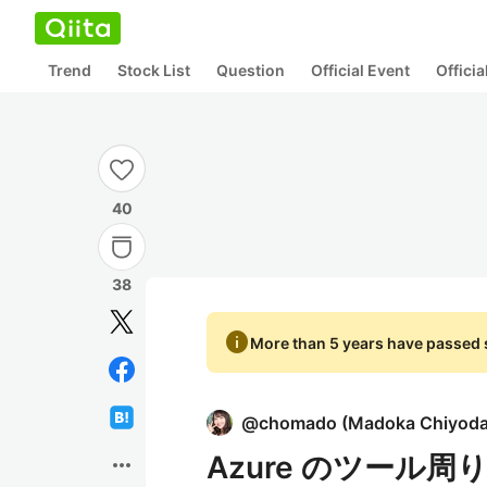
Trend
Stock List
Question
Official Event
Offici
40
38
info
More than 5 years have passed s
@
chomado
(
Madoka Chiyod
Azure のツール
more_horiz