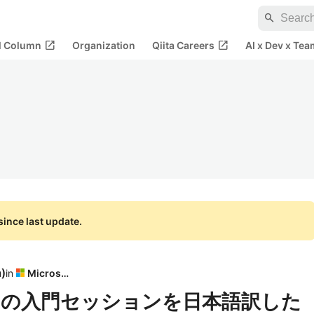
search
open_in_new
open_in_new
al Column
Organization
Qiita Careers
AI x Dev x Tea
ince last update.
a
)
in
Microsoft
周りの入門セッションを日本語訳した