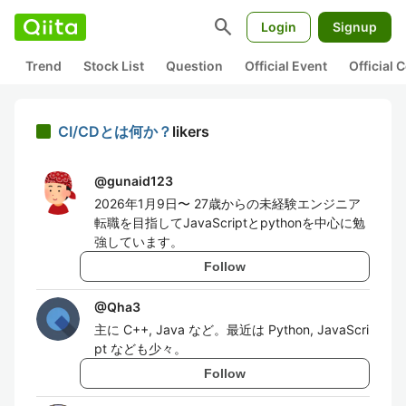
search
Login
Signup
Trend
Stock List
Question
Official Event
Official
CI/CDとは何か？
likers
@
gunaid123
2026年1月9日〜 27歳からの未経験エンジニア
転職を目指してJavaScriptとpythonを中心に勉
強しています。
Follow
@
Qha3
主に C++, Java など。最近は Python, JavaScri
pt なども少々。
Follow