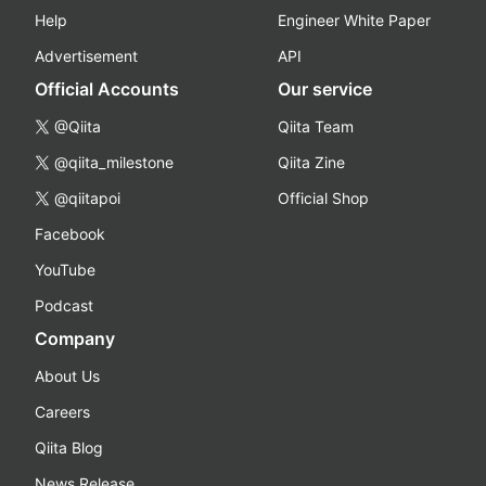
Help
Engineer White Paper
Advertisement
API
Official Accounts
Our service
@Qiita
Qiita Team
@qiita_milestone
Qiita Zine
@qiitapoi
Official Shop
Facebook
YouTube
Podcast
Company
About Us
Careers
Qiita Blog
News Release