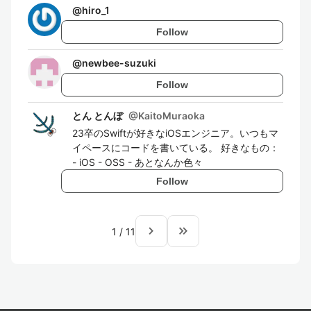
@
hiro_1
Follow
@
newbee-suzuki
Follow
とん とんぼ
@
KaitoMuraoka
23卒のSwiftが好きなiOSエンジニア。いつもマ
イペースにコードを書いている。 好きなもの：
- iOS - OSS - あとなんか色々
Follow
navigate_next
keyboard_double_arrow_right
1
/
11