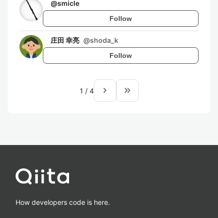
@
smicle
Follow
庄田 幸亮
@
shoda_k
Follow
navigate_next
keyboard_double_arrow_right
1
/
4
How developers code is here.