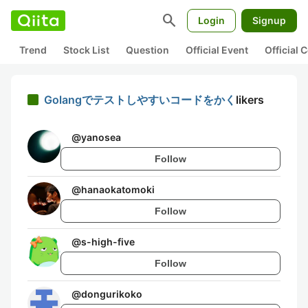
search
Login
Signup
Trend
Stock List
Question
Official Event
Official
Golangでテストしやすいコードをかく
likers
@
yanosea
Follow
@
hanaokatomoki
Follow
@
s-high-five
Follow
@
dongurikoko