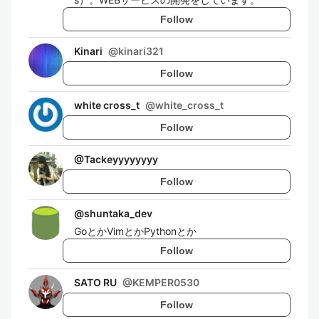
Follow
Kinari
@
kinari321
Follow
white cross_t
@
white_cross_t
Follow
@
Tackeyyyyyyyy
Follow
@
shuntaka_dev
GoとかVimとかPythonとか
Follow
SATO RU
@
KEMPER0530
Follow