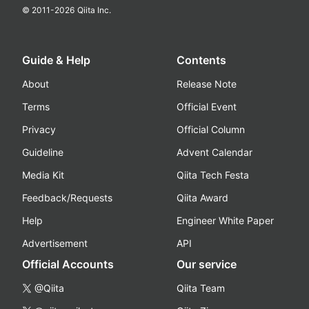
© 2011-
2026
Qiita Inc.
Guide & Help
Contents
About
Release Note
Terms
Official Event
Privacy
Official Column
Guideline
Advent Calendar
Media Kit
Qiita Tech Festa
Feedback/Requests
Qiita Award
Help
Engineer White Paper
Advertisement
API
Official Accounts
Our service
@Qiita
Qiita Team