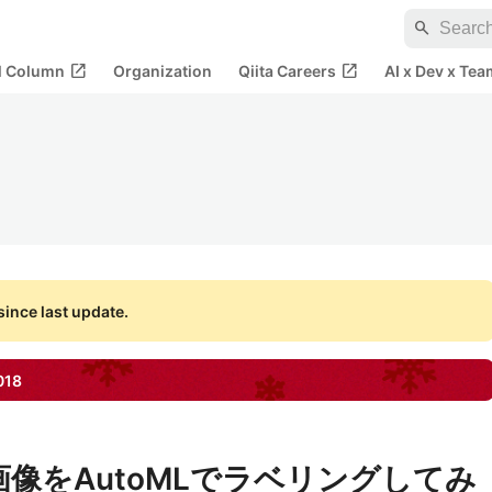
search
open_in_new
open_in_new
al Column
Organization
Qiita Careers
AI x Dev x Tea
ince last update.
018
た画像をAutoMLでラベリングしてみ