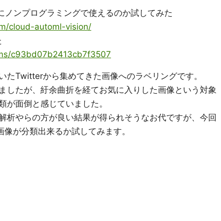
on が本当にノンプログラミングで使えるのか試してみた
m/cloud-automl-vision/
た
/items/c93bd07b2413cb7f3507
たTwitterから集めてきた画像へのラベリングです。
ましたが、紆余曲折を経てお気に入りした画像という対象
類が面倒と感じていました。
解析やらの方が良い結果が得られそうなお代ですが、今回
た画像が分類出来るか試してみます。
。