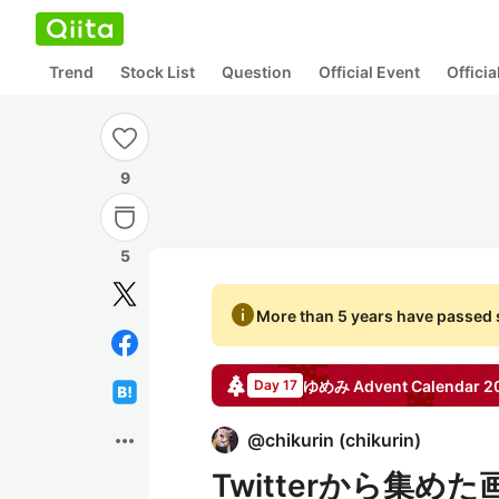
Trend
Stock List
Question
Official Event
Offici
9
5
info
More than 5 years have passed s
ゆめみ
Advent Calendar
2
Day 17
more_horiz
@
chikurin
(
chikurin
)
Twitterから集め