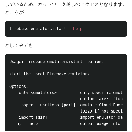
しているため、ネットワーク越しのアクセスとなります。
ところが、
firebase emulators:start 
--help
としてみても
Usage: firebase emulators:start [options]

start the local Firebase emulators

Options:

  --only <emulators>          only specific emulator
                              options are: ["functio
  --inspect-functions [port]  emulate Cloud Function
                              (9229 if not specified
  --import [dir]              import emulator data f