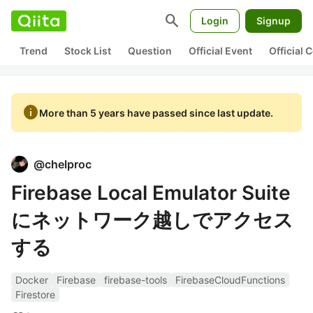
search
Login
Signup
Trend
Stock List
Question
Official Event
Official
info
More than 5 years have passed since last update.
@
chelproc
Firebase Local Emulator Suite
にネットワーク越しでアクセス
する
Docker
Firebase
firebase-tools
FirebaseCloudFunctions
Firestore