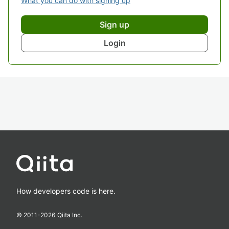
What you can do with signing up
Sign up
Login
How developers code is here.
© 2011-
2026
Qiita Inc.