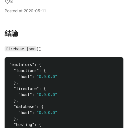
8
Posted at
2020-05-11
結論
に
firebase.json
"emulators"
:
{
"functions"
:
{
"host"
:
"0.0.0.0"
},
"firestore"
:
{
"host"
:
"0.0.0.0"
},
"database"
:
{
"host"
:
"0.0.0.0"
},
"hosting"
:
{