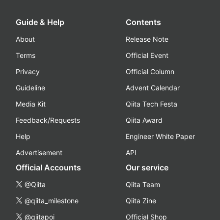
Guide & Help
Contents
About
Release Note
Terms
Official Event
Privacy
Official Column
Guideline
Advent Calendar
Media Kit
Qiita Tech Festa
Feedback/Requests
Qiita Award
Help
Engineer White Paper
Advertisement
API
Official Accounts
Our service
@Qiita
Qiita Team
@qiita_milestone
Qiita Zine
@qiitapoi
Official Shop