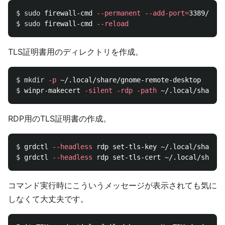
$ 
sudo 
firewall-cmd 
--permanent
--add-port
=
$ 
sudo 
firewall-cmd 
--reload
TLS証明書用のディレクトリを作成。
$ 
mkdir
-p
$ 
winpr-makecert 
-silent
-rdp
-path
RDP用のTLS証明書の作成。
$ 
grdctl 
--headless
$ 
grdctl 
--headless
コマンド実行時にこういうメッセージが表示されても気に
しなくて大丈夫です。