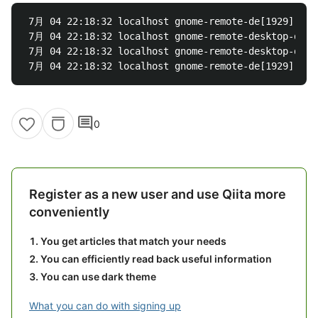
 7月 04 22:18:32 localhost gnome-remote-de[1929]: 
[
R
 7月 04 22:18:32 localhost gnome-remote-desktop-daem
 7月 04 22:18:32 localhost gnome-remote-desktop-daem
 7月 04 22:18:32 localhost gnome-remote-de[1929]: 
[
comment
0
Register as a new user and use Qiita more
conveniently
You get articles that match your needs
You can efficiently read back useful information
You can use dark theme
What you can do with signing up