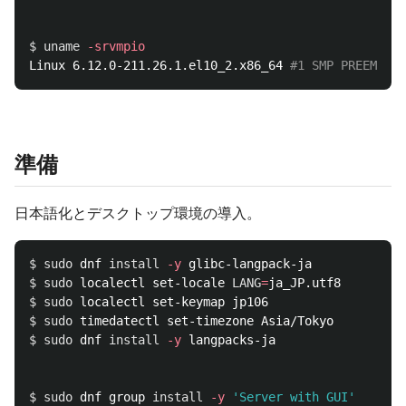
$ 
uname
-srvmpio
Linux 6.12.0-211.26.1.el10_2.x86_64 
#1 SMP PREEMPT_D
準備
日本語化とデスクトップ環境の導入。
$ 
sudo 
dnf 
install
-y
$ 
sudo 
localectl set-locale 
LANG
=
$ 
sudo 
$ 
sudo 
$ 
sudo 
dnf 
install
-y
 langpacks-ja

$ 
sudo 
dnf group 
install
-y
'Server with GUI'