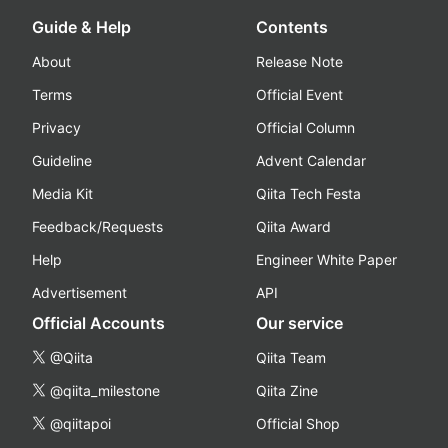
Guide & Help
Contents
About
Release Note
Terms
Official Event
Privacy
Official Column
Guideline
Advent Calendar
Media Kit
Qiita Tech Festa
Feedback/Requests
Qiita Award
Help
Engineer White Paper
Advertisement
API
Official Accounts
Our service
@Qiita
Qiita Team
@qiita_milestone
Qiita Zine
@qiitapoi
Official Shop