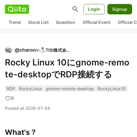
search
Login
Signup
Trend
Stock List
Question
Official Event
Official
@
charon
in
TISI株式会社
Rocky Linux 10にgnome-remo
te-desktopでRDP接続する
RDP
RockyLinux
gnome-remote-desktop
RockyLinux10
0
Posted at
2026-07-04
What's？