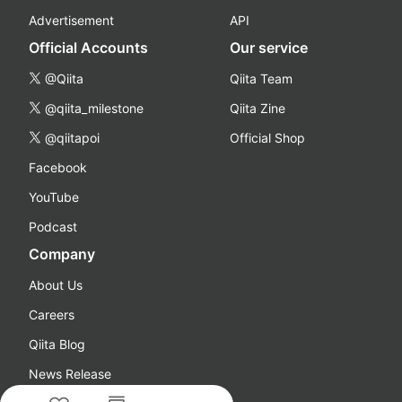
Advertisement
API
Official Accounts
Our service
@Qiita
Qiita Team
@qiita_milestone
Qiita Zine
@qiitapoi
Official Shop
Facebook
YouTube
Podcast
Company
About Us
Careers
Qiita Blog
News Release