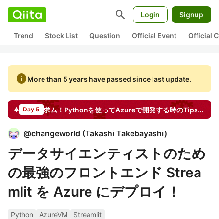
search
Login
Signup
Trend
Stock List
Question
Official Event
Official
info
More than 5 years have passed since last update.
求ム！Pythonを使ってAzureで開発する時のTips！【PR】日本マイクロソフト
Day 5
@
changeworld
(
Takashi Takebayashi
)
データサイエンティストのため
の最強のフロントエンド Strea
mlit を Azure にデプロイ！
Python
AzureVM
Streamlit