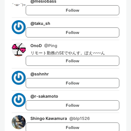
@
mesiobass
Follow
@
taku_sh
Follow
OnoD
@
Ping
リモート勤務のSEでやんす。ぽえ〰️〰️ん
Follow
@
sshnhr
Follow
@
r-sakamoto
Follow
Shingo Kawamura
@
blp1526
Follow