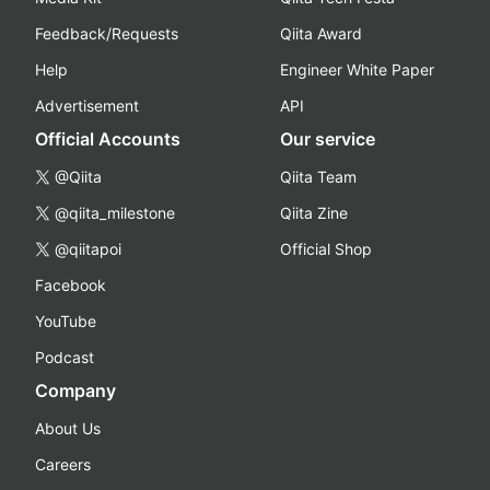
Feedback/Requests
Qiita Award
Help
Engineer White Paper
Advertisement
API
Official Accounts
Our service
@Qiita
Qiita Team
@qiita_milestone
Qiita Zine
@qiitapoi
Official Shop
Facebook
YouTube
Podcast
Company
About Us
Careers