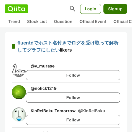
search
Login
Signup
Trend
Stock List
Question
Official Event
Official
fluentdでホスト名付きでログを受け取って解析
してグラフにしたい
likers
@
y_murase
Follow
@
nolick1219
Follow
KinReiBoku Tomorrow
@
KinReiBoku
Follow