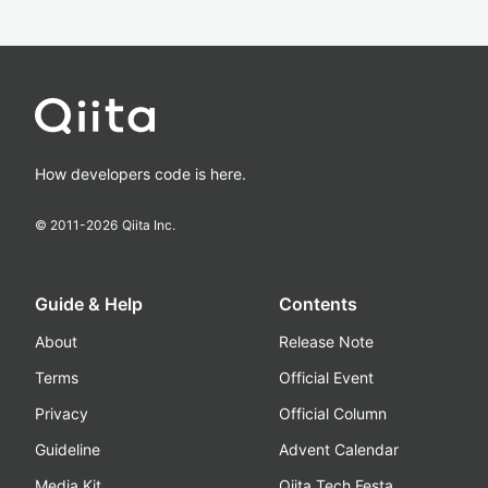
How developers code is here.
© 2011-
2026
Qiita Inc.
Guide & Help
Contents
About
Release Note
Terms
Official Event
Privacy
Official Column
Guideline
Advent Calendar
Media Kit
Qiita Tech Festa