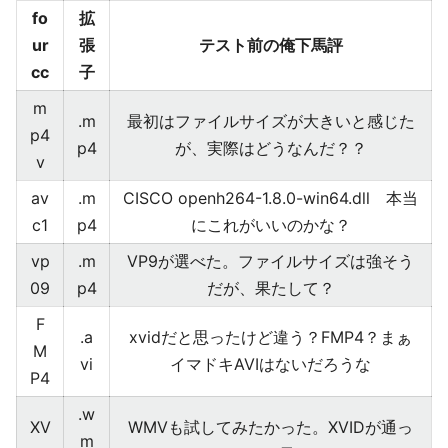
fo
拡
ur
張
テスト前の俺下馬評
cc
子
m
.m
最初はファイルサイズが大きいと感じた
p4
p4
が、実際はどうなんだ？？
v
av
.m
CISCO openh264-1.8.0-win64.dll 本当
c1
p4
にこれがいいのかな？
vp
.m
VP9が選べた。ファイルサイズは強そう
09
p4
だが、果たして？
F
.a
xvidだと思ったけど違う？FMP4？まぁ
M
vi
イマドキAVIはないだろうな
P4
.w
XV
WMVも試してみたかった。XVIDが通っ
m