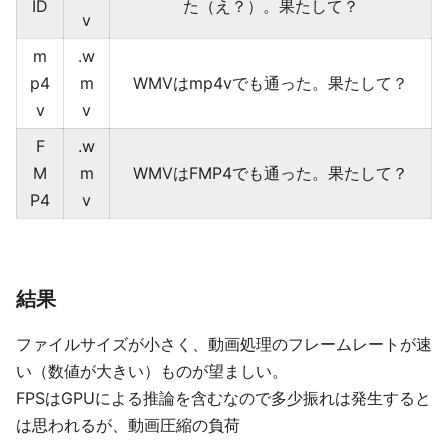
ID
た（え？）。果たして？
v
m
.w
p4
m
WMVはmp4vでも通った。果たして？
v
v
F
.w
M
m
WMVはFMP4でも通った。果たして？
P4
v
結果
ファイルサイズが小さく、動画処理のフレームレートが速
い（数値が大きい）ものが望ましい。
FPSはGPUによる推論を含むなので多少振れは発生すると
は思われるが、動画圧縮の負荷