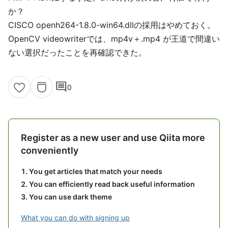
か？
CISCO openh264-1.8.0-win64.dllの採用はやめておく。
OpenCV videowriterでは、mp4v＋.mp4 が王道で間違い
ない選択だったことを再確認できた。
comment
0
Register as a new user and use Qiita more
conveniently
You get articles that match your needs
You can efficiently read back useful information
You can use dark theme
What you can do with signing up