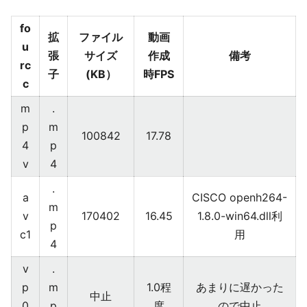
fo
拡
ファイル
動画
u
張
サイズ
作成
備考
rc
子
(KB）
時FPS
c
m
.
p
m
100842
17.78
4
p
v
4
.
a
CISCO openh264-
m
v
170402
16.45
1.8.0-win64.dll利
p
c1
用
4
v
.
p
m
1.0程
あまりに遅かった
中止
0
p
度
ので中止