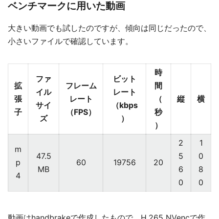
ベンチマークに用いた動画
大きい動画でも試したのですが、傾向は同じだったので、
小さいファイルで確認しています。
時
ファ
ビット
拡
フレーム
間
イル
レート
張
レート
（
縦
横
サイ
（kbps
子
（FPS）
秒
ズ
）
）
2
1
m
47.5
5
0
p
60
19756
20
MB
6
8
4
0
0
動画はhandbrakeで作成したもので、H.265 NVencで作