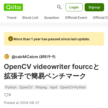
search
Login
Signup
Trend
Stock List
Question
Official Event
Official
info
More than 1 year has passed since last update.
@
calcMCalcm
(
ｶﾛｾﾝﾘｰﾁ
)
OpenCV videowriter fourccと
拡張子で簡易ベンチマーク
Python
OpenCV
ffmpeg
mp4
OpenCV-Python
0
Posted at
2024-08-27