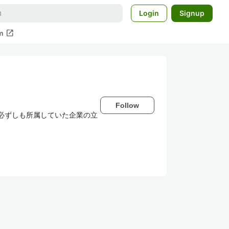
Login
Signup
open_in_new
m
Follow
あり、必ずしも所属していた企業の立