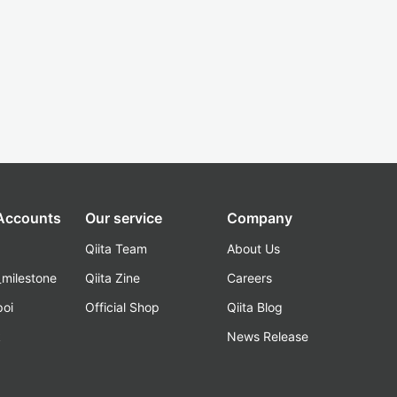
 Accounts
Our service
Company
Qiita Team
About Us
_milestone
Qiita Zine
Careers
poi
Official Shop
Qiita Blog
k
News Release