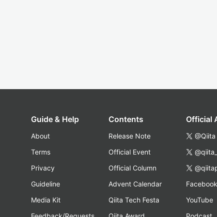
Guide & Help
Contents
Official
About
Release Note
@Qiita
Terms
Official Event
@qiita
Privacy
Official Column
@qiita
Guideline
Advent Calendar
Faceboo
Media Kit
Qiita Tech Festa
YouTube
Feedback/Requests
Qiita Award
Podcast