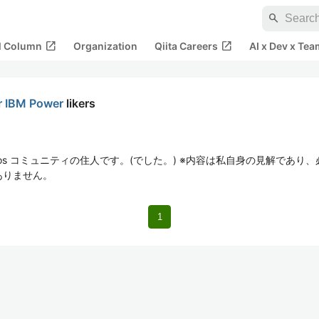
search
open_in_new
open_in_new
al Column
Organization
Qiita Careers
AI x Dev x Tea
 IBM Power
likers
 Objrepos コミュニティの住人です。(でした。) ※内容は私自身の見解で
ありません。
1