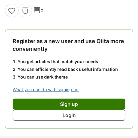
comment
0
Register as a new user and use Qiita more
conveniently
You get articles that match your needs
You can efficiently read back useful information
You can use dark theme
What you can do with signing up
Sign up
Login