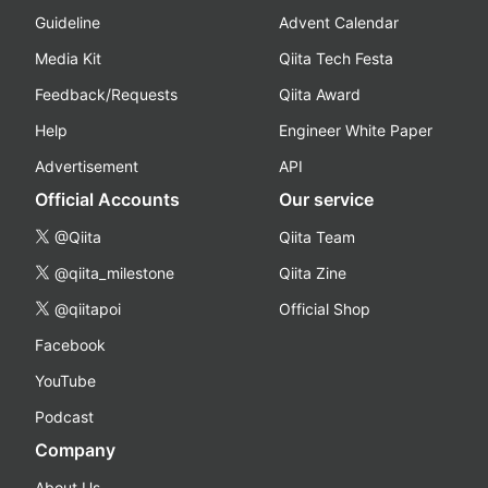
Guideline
Advent Calendar
Media Kit
Qiita Tech Festa
Feedback/Requests
Qiita Award
Help
Engineer White Paper
Advertisement
API
Official Accounts
Our service
@Qiita
Qiita Team
@qiita_milestone
Qiita Zine
@qiitapoi
Official Shop
Facebook
YouTube
Podcast
Company
About Us