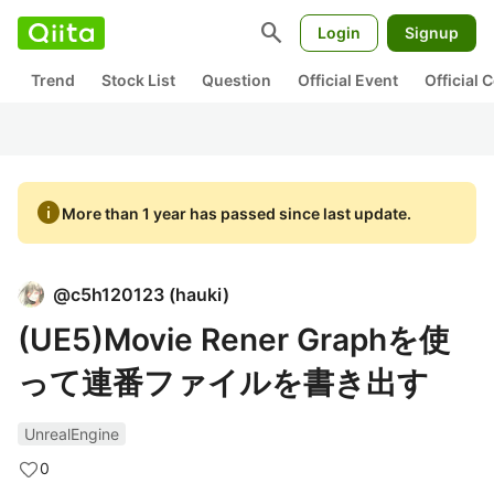
search
Login
Signup
Trend
Stock List
Question
Official Event
Official
info
More than 1 year has passed since last update.
@
c5h120123
(
hauki
)
(UE5)Movie Rener Graphを使
って連番ファイルを書き出す
UnrealEngine
0