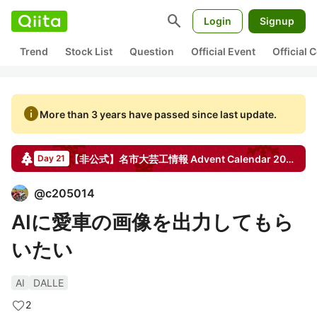
search
Login
Signup
Trend
Stock List
Question
Official Event
Official
info
More than 3 years have passed since last update.
【非公式】名市大芸工情報
Advent Calendar
2022
Day 21
@
c205014
AIに愛車の画像を出力してもら
いたい
AI
DALLE
2