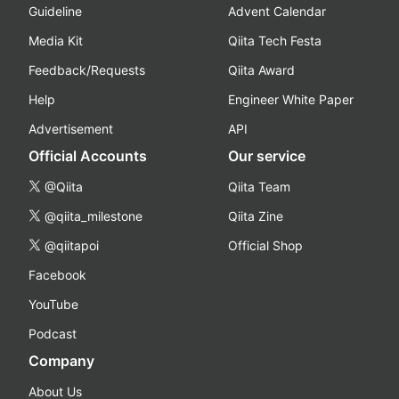
Guideline
Advent Calendar
Media Kit
Qiita Tech Festa
Feedback/Requests
Qiita Award
Help
Engineer White Paper
Advertisement
API
Official Accounts
Our service
@Qiita
Qiita Team
@qiita_milestone
Qiita Zine
@qiitapoi
Official Shop
Facebook
YouTube
Podcast
Company
About Us