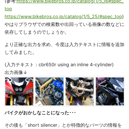
(参考:
https://www.bikebros.co.jp/catalog/1/5_16#spec_
top
https://www.bikebros.co.jp/catalog/1/5_25/#spec_top
)
やはりブラウザでの検索数や出回っている画像の数などに
依存してしまうのでしょうか。
より正確な出力を求め、今度は入力テキストに情報を追加
してみました。
(入力テキスト：cbr650r using an inline 4-cylinder)
出力画像↓
バイクがおかしなことになった･･･
その後も「short silencer」とか特徴的なパーツの情報を