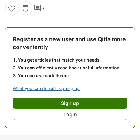
comment
0
Register as a new user and use Qiita more
conveniently
You get articles that match your needs
You can efficiently read back useful information
You can use dark theme
What you can do with signing up
Sign up
Login